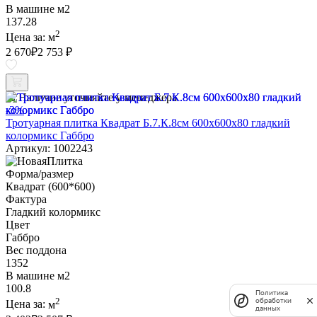
В машине м2
137.28
2
Цена за:
м
2 670
₽
2 753 ₽
Наличие уточняйте у менеджера
-3%
Тротуарная плитка Квадрат Б.7.К.8см 600х600х80 гладкий
колормикс Габбро
Артикул: 1002243
Форма/размер
Квадрат (600*600)
Фактура
Гладкий колормикс
Цвет
Габбро
Вес поддона
1352
В машине м2
100.8
Политика
2
обработки
Цена за:
м
данных