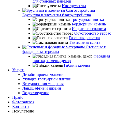
для стеновых панелей
Инструменты
Брусчатка и элементы благоустройства
Тротуарная плитка
Бордюрный камень
Изделия из гранита
Обустройство террас
Газонная решетка
Тактильная плита
Стеновые и
фасадные материалы
Фасадная
плитка, камень, декор
Гибкий камень
Услуги
Дизайн-проект мощения
Укладка тротуарной плитки
Визуализация мощения
Ландшафтный дизайн
Водоотведение
Прайс
Фотогалерея
Контакты
Покупателю