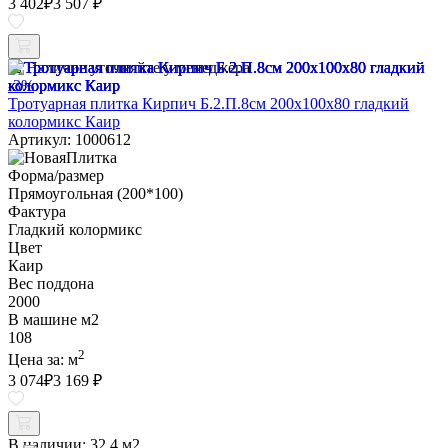
3 402
₽
3 507 ₽
Наличие уточняйте у менеджера
-3%
Тротуарная плитка Кирпич Б.2.П.8см 200х100х80 гладкий
колормикс Каир
Артикул: 1000612
Форма/размер
Прямоугольная (200*100)
Фактура
Гладкий колормикс
Цвет
Каир
Вес поддона
2000
В машине м2
108
2
Цена за:
м
3 074
₽
3 169 ₽
В наличии:
32.4 м2