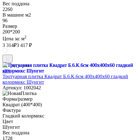
Вес поддона
2260
В машине м2
96
Размер
200*200
2
Цена за:
м
3 314
₽
3 417 ₽
Под заказ
-3%
Тротуарная плитка Квадрат Б.6.К.6см 400х400х60 гладкий
колормикс Шунгит
Артикул: 1002042
Форма/размер
Квадрат (400*400)
Фактура
Гладкий колормикс
Цвет
Шунгит
Вес поддона
1728