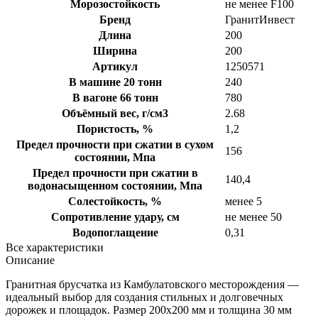
Морозостойкость
не менее F100
Бренд
ГранитИнвест
Длина
200
Ширина
200
Артикул
1250571
В машине 20 тонн
240
В вагоне 66 тонн
780
Объёмный вес, г/см3
2.68
Пористость, %
1,2
Предел прочности при сжатии в сухом
156
состоянии, Мпа
Предел прочности при сжатии в
140,4
водонасыщенном состоянии, Мпа
Солестойкость, %
менее 5
Сопротивление удару, см
не менее 50
Водопоглащение
0,31
Все характеристики
Описание
Гранитная брусчатка из Камбулатовского месторождения —
идеальный выбор для создания стильных и долговечных
дорожек и площадок. Размер 200х200 мм и толщина 30 мм