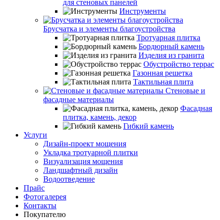
для стеновых панелей
Инструменты
Брусчатка и элементы благоустройства
Тротуарная плитка
Бордюрный камень
Изделия из гранита
Обустройство террас
Газонная решетка
Тактильная плита
Стеновые и
фасадные материалы
Фасадная
плитка, камень, декор
Гибкий камень
Услуги
Дизайн-проект мощения
Укладка тротуарной плитки
Визуализация мощения
Ландшафтный дизайн
Водоотведение
Прайс
Фотогалерея
Контакты
Покупателю