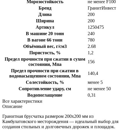
Морозостойкость
не менее F100
Бренд
ГранитИнвест
Длина
200
Ширина
200
Артикул
1250475
В машине 20 тонн
240
В вагоне 66 тонн
780
Объёмный вес, г/см3
2.68
Пористость, %
1,2
Предел прочности при сжатии в сухом
156
состоянии, Мпа
Предел прочности при сжатии в
140,4
водонасыщенном состоянии, Мпа
Солестойкость, %
менее 5
Сопротивление удару, см
не менее 50
Водопоглащение
0,31
Все характеристики
Описание
Гранитная брусчатка размером 200х200 мм из
Камбулатовского месторождения — идеальный выбор для
создания стильных и долговечных дорожек и площадок.