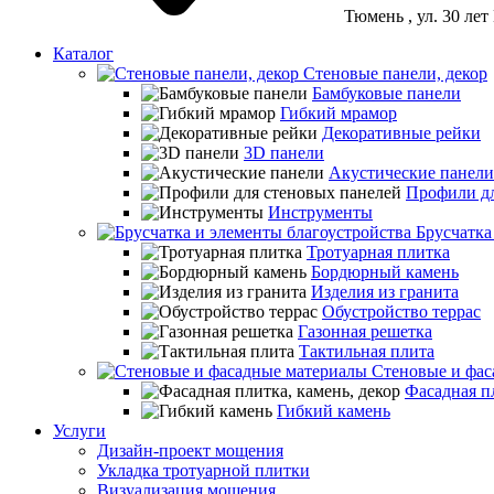
Тюмень
, ул. 30 ле
Каталог
Стеновые панели, декор
Бамбуковые панели
Гибкий мрамор
Декоративные рейки
3D панели
Акустические панели
Профили дл
Инструменты
Брусчатка
Тротуарная плитка
Бордюрный камень
Изделия из гранита
Обустройство террас
Газонная решетка
Тактильная плита
Стеновые и фас
Фасадная пл
Гибкий камень
Услуги
Дизайн-проект мощения
Укладка тротуарной плитки
Визуализация мощения