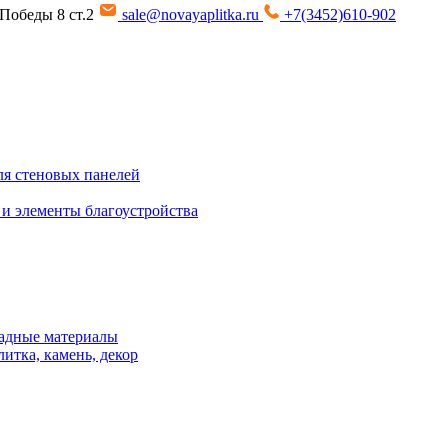
т Победы 8 ст.2
sale@novayaplitka.ru
+7(3452)610-902
я стеновых панелей
 и элементы благоустройства
адные материалы
итка, камень, декор