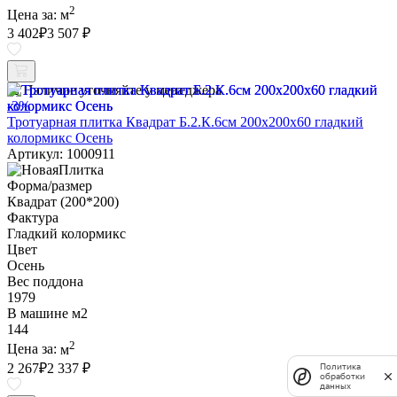
2
Цена за:
м
3 402
₽
3 507 ₽
Наличие уточняйте у менеджера
-3%
Тротуарная плитка Квадрат Б.2.К.6см 200х200х60 гладкий
колормикс Осень
Артикул: 1000911
Форма/размер
Квадрат (200*200)
Фактура
Гладкий колормикс
Цвет
Осень
Вес поддона
1979
В машине м2
144
2
Цена за:
м
2 267
₽
2 337 ₽
Политика
обработки
данных