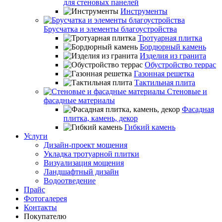
для стеновых панелей
Инструменты
Брусчатка и элементы благоустройства
Тротуарная плитка
Бордюрный камень
Изделия из гранита
Обустройство террас
Газонная решетка
Тактильная плита
Стеновые и
фасадные материалы
Фасадная
плитка, камень, декор
Гибкий камень
Услуги
Дизайн-проект мощения
Укладка тротуарной плитки
Визуализация мощения
Ландшафтный дизайн
Водоотведение
Прайс
Фотогалерея
Контакты
Покупателю