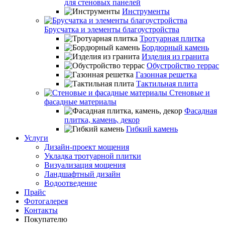
для стеновых панелей
Инструменты
Брусчатка и элементы благоустройства
Тротуарная плитка
Бордюрный камень
Изделия из гранита
Обустройство террас
Газонная решетка
Тактильная плита
Стеновые и
фасадные материалы
Фасадная
плитка, камень, декор
Гибкий камень
Услуги
Дизайн-проект мощения
Укладка тротуарной плитки
Визуализация мощения
Ландшафтный дизайн
Водоотведение
Прайс
Фотогалерея
Контакты
Покупателю