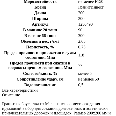
Морозостойкость
не менее F150
Бренд
ГранитИнвест
Длина
200
Ширина
200
Артикул
1250490
В машине 20 тонн
90
В вагоне 66 тонн
300
Объёмный вес, г/см3
2.65
Пористость, %
0,75
Предел прочности при сжатии в сухом
118
состоянии, Мпа
Предел прочности при сжатии в
77
водонасыщенном состоянии, Мпа
Солестойкость, %
менее 5
Сопротивление удару, см
не менее 50
Водопоглащение
0,5
Все характеристики
Описание
Гранитная брусчатка из Малыгинского месторождения —
идеальный выбор для создания долговечных и эстетически
привлекательных дорожек и площадок. Размер 200х200 мм и