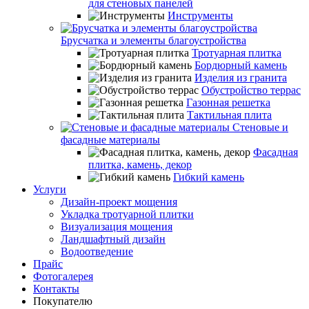
для стеновых панелей
Инструменты
Брусчатка и элементы благоустройства
Тротуарная плитка
Бордюрный камень
Изделия из гранита
Обустройство террас
Газонная решетка
Тактильная плита
Стеновые и
фасадные материалы
Фасадная
плитка, камень, декор
Гибкий камень
Услуги
Дизайн-проект мощения
Укладка тротуарной плитки
Визуализация мощения
Ландшафтный дизайн
Водоотведение
Прайс
Фотогалерея
Контакты
Покупателю