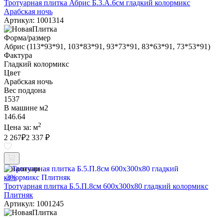
Тротуарная плитка Абрис Б.3.А.6см гладкий колормикс
Арабская ночь
Артикул: 1001314
Форма/размер
Абрис (113*93*91, 103*83*91, 93*73*91, 83*63*91, 73*53*91)
Фактура
Гладкий колормикс
Цвет
Арабская ночь
Вес поддона
1537
В машине м2
146.64
2
Цена за:
м
2 267
₽
2 337 ₽
В наличии
-3%
Тротуарная плитка Б.5.П.8см 600х300х80 гладкий колормикс
Плитняк
Артикул: 1001245