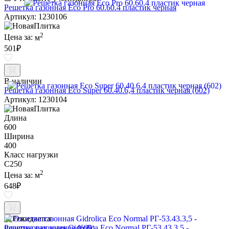
Решетка газонная Eco Pro 60.60.4 пластик черная
Артикул: 1230106
2
Цена за:
м
501
₽
В наличии
Решетка газонная Eco Super 60.40.6,4 пластик черная (602)
Артикул: 1230104
Длина
600
Ширина
400
Класс нагрузки
C250
2
Цена за:
м
648
₽
Ожидается
Решетка газонная Gidrolica Eco Normal РГ-53.43.3,5 -