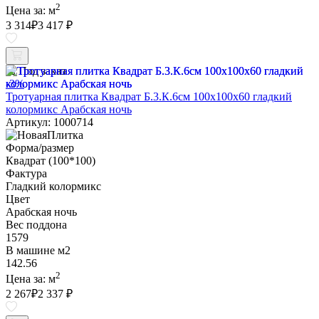
2
Цена за:
м
3 314
₽
3 417 ₽
Под заказ
-3%
Тротуарная плитка Квадрат Б.3.К.6см 100х100х60 гладкий
колормикс Арабская ночь
Артикул: 1000714
Форма/размер
Квадрат (100*100)
Фактура
Гладкий колормикс
Цвет
Арабская ночь
Вес поддона
1579
В машине м2
142.56
2
Цена за:
м
2 267
₽
2 337 ₽