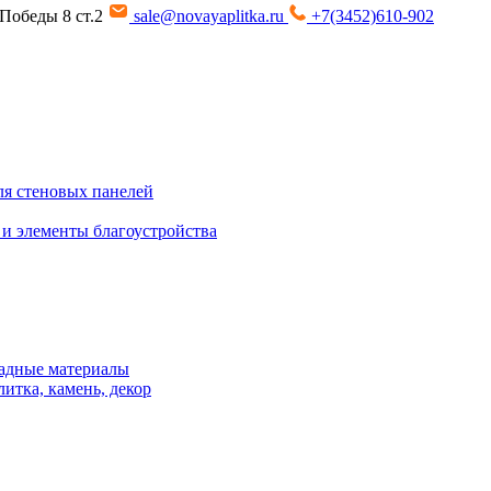
т Победы 8 ст.2
sale@novayaplitka.ru
+7(3452)610-902
я стеновых панелей
 и элементы благоустройства
адные материалы
итка, камень, декор