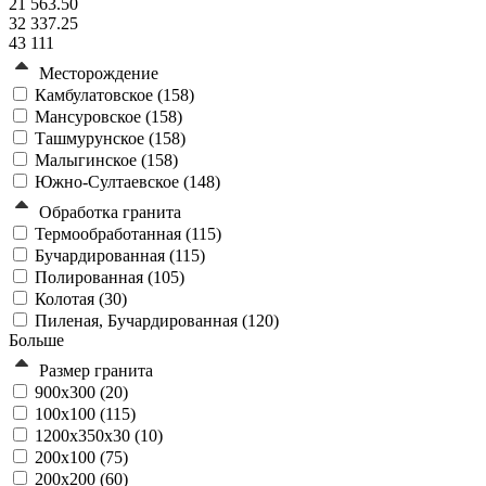
21 563.50
32 337.25
43 111
Месторождение
Камбулатовское (
158
)
Мансуровское (
158
)
Ташмурунское (
158
)
Малыгинское (
158
)
Южно-Султаевское (
148
)
Обработка гранита
Термообработанная (
115
)
Бучардированная (
115
)
Полированная (
105
)
Колотая (
30
)
Пиленая, Бучардированная (
120
)
Больше
Размер гранита
900х300 (
20
)
100х100 (
115
)
1200x350x30 (
10
)
200х100 (
75
)
200х200 (
60
)