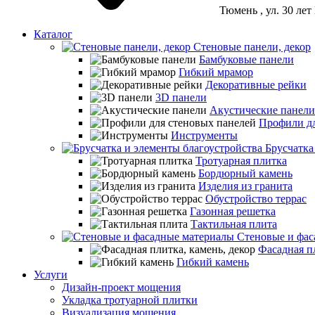
Тюмень
, ул. 30 ле
Каталог
Стеновые панели, декор
Бамбуковые панели
Гибкий мрамор
Декоративные рейки
3D панели
Акустические панели
Профили дл
Инструменты
Брусчатка
Тротуарная плитка
Бордюрный камень
Изделия из гранита
Обустройство террас
Газонная решетка
Тактильная плита
Стеновые и фас
Фасадная пл
Гибкий камень
Услуги
Дизайн-проект мощения
Укладка тротуарной плитки
Визуализация мощения