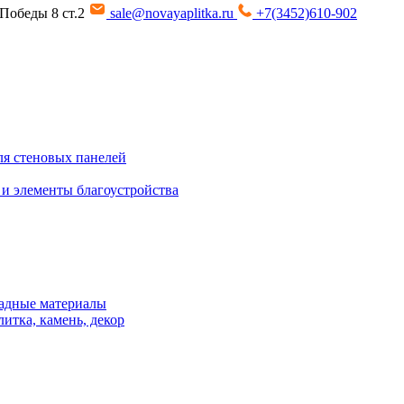
т Победы 8 ст.2
sale@novayaplitka.ru
+7(3452)610-902
я стеновых панелей
 и элементы благоустройства
адные материалы
итка, камень, декор