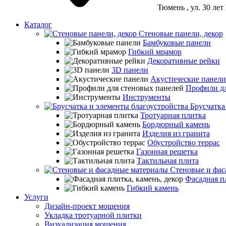
Тюмень
, ул. 30 ле
Каталог
Стеновые панели, декор
Бамбуковые панели
Гибкий мрамор
Декоративные рейки
3D панели
Акустические панели
Профили дл
Инструменты
Брусчатка
Тротуарная плитка
Бордюрный камень
Изделия из гранита
Обустройство террас
Газонная решетка
Тактильная плита
Стеновые и фас
Фасадная пл
Гибкий камень
Услуги
Дизайн-проект мощения
Укладка тротуарной плитки
Визуализация мощения