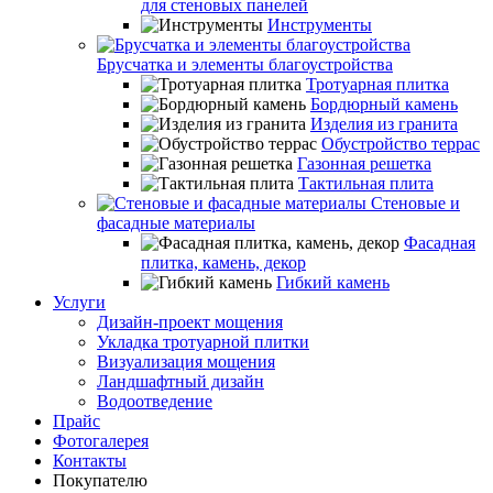
для стеновых панелей
Инструменты
Брусчатка и элементы благоустройства
Тротуарная плитка
Бордюрный камень
Изделия из гранита
Обустройство террас
Газонная решетка
Тактильная плита
Стеновые и
фасадные материалы
Фасадная
плитка, камень, декор
Гибкий камень
Услуги
Дизайн-проект мощения
Укладка тротуарной плитки
Визуализация мощения
Ландшафтный дизайн
Водоотведение
Прайс
Фотогалерея
Контакты
Покупателю