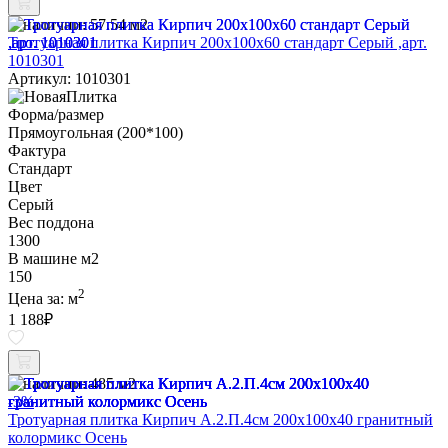
В наличии:
57.54 м2
Тротуарная плитка Кирпич 200х100х60 стандарт Серый ,арт.
1010301
Артикул: 1010301
Форма/размер
Прямоугольная (200*100)
Фактура
Стандарт
Цвет
Серый
Вес поддона
1300
В машине м2
150
2
Цена за:
м
1 188
₽
В наличии:
485 м2
-3%
Тротуарная плитка Кирпич А.2.П.4см 200х100х40 гранитный
колормикс Осень