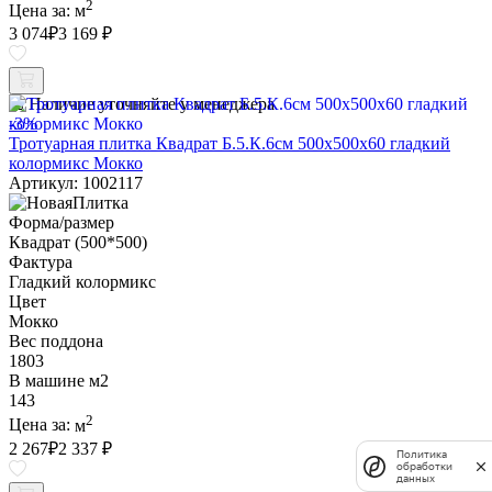
2
Цена за:
м
3 074
₽
3 169 ₽
Наличие уточняйте у менеджера
-3%
Тротуарная плитка Квадрат Б.5.К.6см 500х500х60 гладкий
колормикс Мокко
Артикул: 1002117
Форма/размер
Квадрат (500*500)
Фактура
Гладкий колормикс
Цвет
Мокко
Вес поддона
1803
В машине м2
143
2
Цена за:
м
2 267
₽
2 337 ₽
Политика
обработки
данных