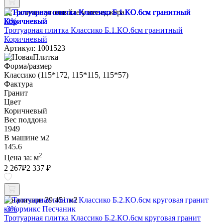
Наличие уточняйте у менеджера
-3%
Тротуарная плитка Классико Б.1.КО.6см гранитный
Коричневый
Артикул: 1001523
Форма/размер
Классико (115*172, 115*115, 115*57)
Фактура
Гранит
Цвет
Коричневый
Вес поддона
1949
В машине м2
145.6
2
Цена за:
м
2 267
₽
2 337 ₽
В наличии:
29.451 м2
-3%
Тротуарная плитка Классико Б.2.КО.6см круговая гранит