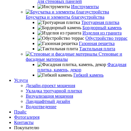
для стеновых панелей
Инструменты
Брусчатка и элементы благоустройства
Тротуарная плитка
Бордюрный камень
Изделия из гранита
Обустройство террас
Газонная решетка
Тактильная плита
Стеновые и
фасадные материалы
Фасадная
плитка, камень, декор
Гибкий камень
Услуги
Дизайн-проект мощения
Укладка тротуарной плитки
Визуализация мощения
Ландшафтный дизайн
Водоотведение
Прайс
Фотогалерея
Контакты
Покупателю