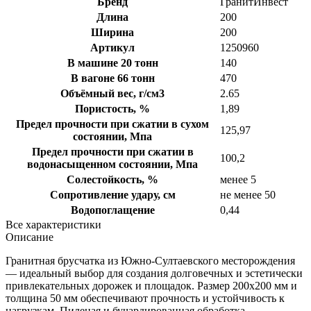
Бренд
ГранитИнвест
Длина
200
Ширина
200
Артикул
1250960
В машине 20 тонн
140
В вагоне 66 тонн
470
Объёмный вес, г/см3
2.65
Пористость, %
1,89
Предел прочности при сжатии в сухом
125,97
состоянии, Мпа
Предел прочности при сжатии в
100,2
водонасыщенном состоянии, Мпа
Солестойкость, %
менее 5
Сопротивление удару, см
не менее 50
Водопоглащение
0,44
Все характеристики
Описание
Гранитная брусчатка из Южно-Султаевского месторождения
— идеальный выбор для создания долговечных и эстетически
привлекательных дорожек и площадок. Размер 200х200 мм и
толщина 50 мм обеспечивают прочность и устойчивость к
нагрузкам. Пиленая и бучардированная обработка