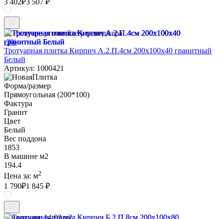
3 402
₽
3 507 ₽
Наличие уточняйте у менеджера
-3%
Тротуарная плитка Кирпич А.2.П.4см 200х100х40 гранитный
Белый
Артикул: 1000421
Форма/размер
Прямоугольная (200*100)
Фактура
Гранит
Цвет
Белый
Вес поддона
1853
В машине м2
194.4
2
Цена за:
м
1 790
₽
1 845 ₽
В наличии:
14.02 м2