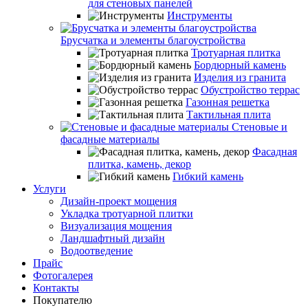
для стеновых панелей
Инструменты
Брусчатка и элементы благоустройства
Тротуарная плитка
Бордюрный камень
Изделия из гранита
Обустройство террас
Газонная решетка
Тактильная плита
Стеновые и
фасадные материалы
Фасадная
плитка, камень, декор
Гибкий камень
Услуги
Дизайн-проект мощения
Укладка тротуарной плитки
Визуализация мощения
Ландшафтный дизайн
Водоотведение
Прайс
Фотогалерея
Контакты
Покупателю