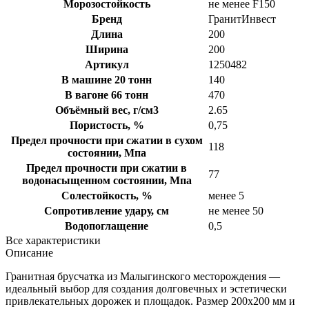
Морозостойкость
не менее F150
Бренд
ГранитИнвест
Длина
200
Ширина
200
Артикул
1250482
В машине 20 тонн
140
В вагоне 66 тонн
470
Объёмный вес, г/см3
2.65
Пористость, %
0,75
Предел прочности при сжатии в сухом
118
состоянии, Мпа
Предел прочности при сжатии в
77
водонасыщенном состоянии, Мпа
Солестойкость, %
менее 5
Сопротивление удару, см
не менее 50
Водопоглащение
0,5
Все характеристики
Описание
Гранитная брусчатка из Малыгинского месторождения —
идеальный выбор для создания долговечных и эстетически
привлекательных дорожек и площадок. Размер 200х200 мм и