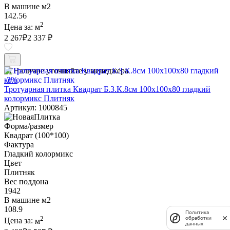
В машине м2
142.56
2
Цена за:
м
2 267
₽
2 337 ₽
Наличие уточняйте у менеджера
-3%
Тротуарная плитка Квадрат Б.3.К.8см 100х100х80 гладкий
колормикс Плитняк
Артикул: 1000845
Форма/размер
Квадрат (100*100)
Фактура
Гладкий колормикс
Цвет
Плитняк
Вес поддона
1942
В машине м2
108.9
Политика
2
обработки
Цена за:
м
данных