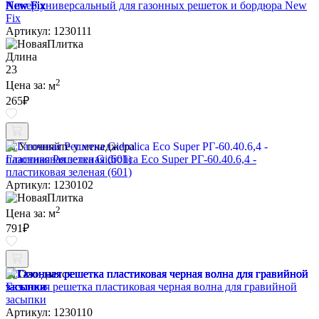
Анкер универсальный для газонных решеток и бордюра New
Fix
Артикул: 1230111
Длина
23
2
Цена за:
м
265
₽
Уточняйте у менеджера
Газонная Решетка Gidrolica Eco Super РГ-60.40.6,4 -
пластиковая зеленая (601)
Артикул: 1230102
2
Цена за:
м
791
₽
Ожидается
Газонная решетка пластиковая черная волна для гравийной
засыпки
Артикул: 1230110