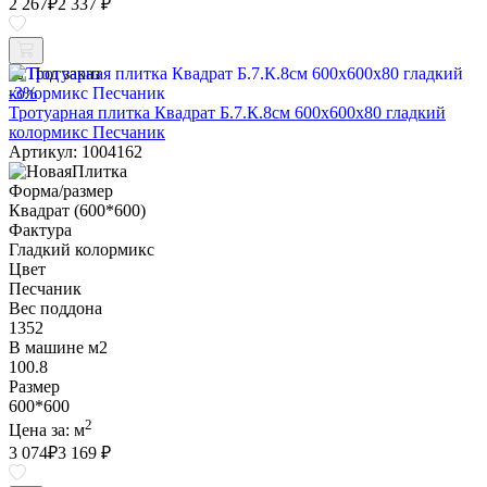
2 267
₽
2 337 ₽
Под заказ
-3%
Тротуарная плитка Квадрат Б.7.К.8см 600х600х80 гладкий
колормикс Песчаник
Артикул: 1004162
Форма/размер
Квадрат (600*600)
Фактура
Гладкий колормикс
Цвет
Песчаник
Вес поддона
1352
В машине м2
100.8
Размер
600*600
2
Цена за:
м
3 074
₽
3 169 ₽