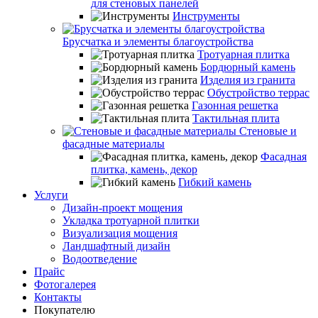
для стеновых панелей
Инструменты
Брусчатка и элементы благоустройства
Тротуарная плитка
Бордюрный камень
Изделия из гранита
Обустройство террас
Газонная решетка
Тактильная плита
Стеновые и
фасадные материалы
Фасадная
плитка, камень, декор
Гибкий камень
Услуги
Дизайн-проект мощения
Укладка тротуарной плитки
Визуализация мощения
Ландшафтный дизайн
Водоотведение
Прайс
Фотогалерея
Контакты
Покупателю