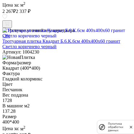
2
Цена за:
м
2 267
₽
2 337 ₽
Наличие уточняйте у менеджера
-3%
Тротуарная плитка Квадрат Б.6.К.6см 400х400х60 гранит
Светло коричнево черный
Артикул: 1004230
Форма/размер
Квадрат (400*400)
Фактура
Гладкий колормикс
Цвет
Песчаник
Вес поддона
1728
В машине м2
137.28
Размер
400*400
Политика
2
обработки
Цена за:
м
данных