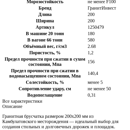
Морозостойкость
не менее F100
Бренд
ГранитИнвест
Длина
200
Ширина
200
Артикул
1250479
В машине 20 тонн
180
В вагоне 66 тонн
580
Объёмный вес, г/см3
2.68
Пористость, %
1,2
Предел прочности при сжатии в сухом
156
состоянии, Мпа
Предел прочности при сжатии в
140,4
водонасыщенном состоянии, Мпа
Солестойкость, %
менее 5
Сопротивление удару, см
не менее 50
Водопоглащение
0,31
Все характеристики
Описание
Гранитная брусчатка размером 200х200 мм из
Камбулатовского месторождения — идеальный выбор для
создания стильных и долговечных дорожек и площадок.