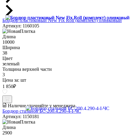
Бордюр пластиковый New Fix Roll (комплект) оливковый
Артикул: 1160105
Длина
10000
Ширина
38
Цвет
зеленый
Толщина верхней части
3
Цена за:
шт
1 850
₽
Наличие уточняйте у менеджера
Бордюр стальной БС-200.4.290-4-I-ЧС
Артикул: 1150181
Длина
2900