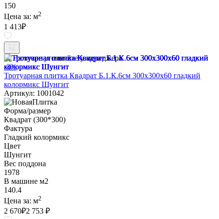
150
2
Цена за:
м
1 413
₽
Наличие уточняйте у менеджера
-3%
Тротуарная плитка Квадрат Б.1.К.6см 300х300х60 гладкий
колормикс Шунгит
Артикул: 1001042
Форма/размер
Квадрат (300*300)
Фактура
Гладкий колормикс
Цвет
Шунгит
Вес поддона
1978
В машине м2
140.4
2
Цена за:
м
2 670
₽
2 753 ₽