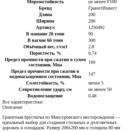
Морозостойкость
не менее F100
Бренд
ГранитИнвест
Длина
200
Ширина
200
Артикул
1250492
В машине 20 тонн
90
В вагоне 66 тонн
300
Объёмный вес, г/см3
2.8
Пористость, %
0,74
Предел прочности при сжатии в сухом
169
состоянии, Мпа
Предел прочности при сжатии в
147
водонасыщенном состоянии, Мпа
Солестойкость, %
менее 5
Сопротивление удару, см
не менее 50
Водопоглащение
0,48
Все характеристики
Описание
Гранитная брусчатка из Мансуровского месторождения —
идеальный выбор для создания стильных и долговечных
дорожек и площадок. Размер 200х200 мм и толщина 80 мм