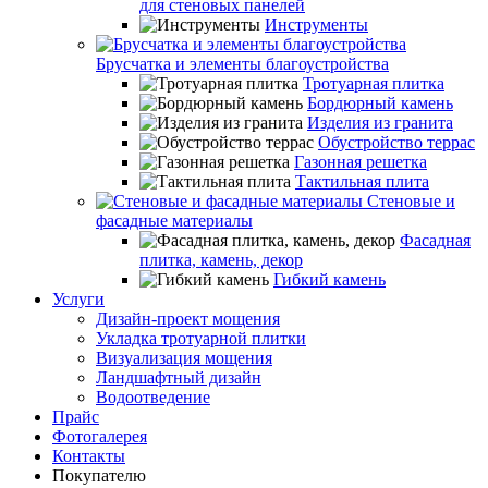
для стеновых панелей
Инструменты
Брусчатка и элементы благоустройства
Тротуарная плитка
Бордюрный камень
Изделия из гранита
Обустройство террас
Газонная решетка
Тактильная плита
Стеновые и
фасадные материалы
Фасадная
плитка, камень, декор
Гибкий камень
Услуги
Дизайн-проект мощения
Укладка тротуарной плитки
Визуализация мощения
Ландшафтный дизайн
Водоотведение
Прайс
Фотогалерея
Контакты
Покупателю