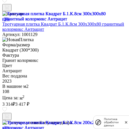
В наличии
-3%
Тротуарная плитка Квадрат Б.1.К.8см 300х300х80 гранитный
колормикс Антрацит
Артикул: 1001129
Форма/размер
Квадрат (300*300)
Фактура
Гранит колормикс
Цвет
Антрацит
Вес поддона
2023
В машине м2
108
2
Цена за:
м
3 314
₽
3 417 ₽
Политика
Наличие уточняйте у менеджера
обработки
данных
-3%