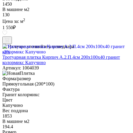
1450
В машине м2
130
2
Цена за:
м
1 550
₽
Наличие уточняйте у менеджера
-3%
Тротуарная плитка Кирпич А.2.П.4см 200х100х40 гранит
колормикс Капучино
Артикул: 1004039
Форма/размер
Прямоугольная (200*100)
Фактура
Гранит колормикс
Цвет
Капучино
Вес поддона
1853
В машине м2
194.4
Размер