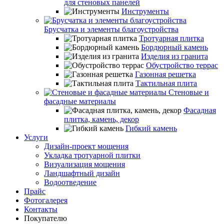
для стеновых панелей
Инструменты
Брусчатка и элементы благоустройства
Тротуарная плитка
Бордюрный камень
Изделия из гранита
Обустройство террас
Газонная решетка
Тактильная плита
Стеновые и
фасадные материалы
Фасадная
плитка, камень, декор
Гибкий камень
Услуги
Дизайн-проект мощения
Укладка тротуарной плитки
Визуализация мощения
Ландшафтный дизайн
Водоотведение
Прайс
Фотогалерея
Контакты
Покупателю