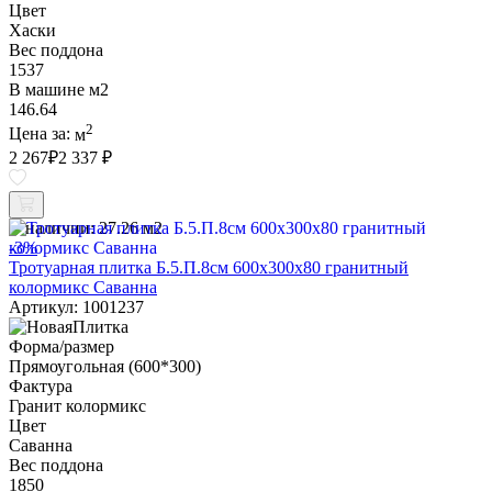
Цвет
Хаски
Вес поддона
1537
В машине м2
146.64
2
Цена за:
м
2 267
₽
2 337 ₽
В наличии:
27.26 м2
-3%
Тротуарная плитка Б.5.П.8см 600х300х80 гранитный
колормикс Саванна
Артикул: 1001237
Форма/размер
Прямоугольная (600*300)
Фактура
Гранит колормикс
Цвет
Саванна
Вес поддона
1850