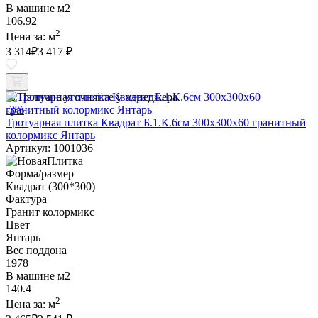
В машине м2
106.92
2
Цена за:
м
3 314
₽
3 417 ₽
Наличие уточняйте у менеджера
-3%
Тротуарная плитка Квадрат Б.1.К.6см 300х300х60 гранитный
колормикс Янтарь
Артикул: 1001036
Форма/размер
Квадрат (300*300)
Фактура
Гранит колормикс
Цвет
Янтарь
Вес поддона
1978
В машине м2
140.4
2
Цена за:
м