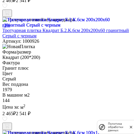
2 465
₽
2 541 ₽
Наличие уточняйте у менеджера
-3%
Тротуарная плитка Квадрат Б.2.К.6см 200х200х60 гранитный
Серый с черным
Артикул: 1000926
Форма/размер
Квадрат (200*200)
Фактура
Гранит плюс
Цвет
Серый
Вес поддона
1979
В машине м2
144
2
Цена за:
м
2 465
₽
2 541 ₽
Политика
обработки
данных
Наличие уточняйте у менеджера