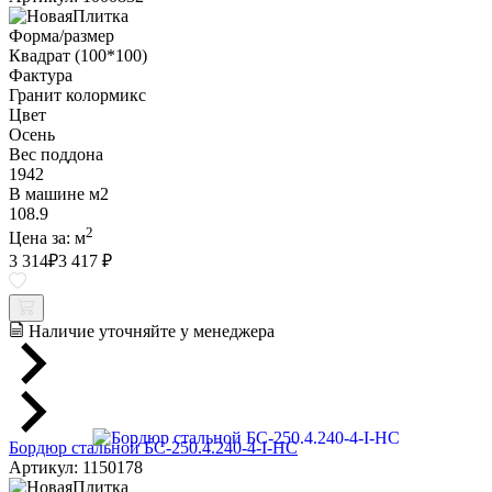
Форма/размер
Квадрат (100*100)
Фактура
Гранит колормикс
Цвет
Осень
Вес поддона
1942
В машине м2
108.9
2
Цена за:
м
3 314
₽
3 417 ₽
Наличие уточняйте у менеджера
Бордюр стальной БС-250.4.240-4-I-НС
Артикул: 1150178