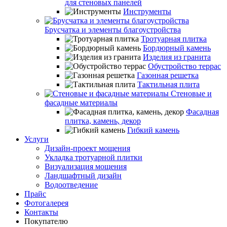
для стеновых панелей
Инструменты
Брусчатка и элементы благоустройства
Тротуарная плитка
Бордюрный камень
Изделия из гранита
Обустройство террас
Газонная решетка
Тактильная плита
Стеновые и
фасадные материалы
Фасадная
плитка, камень, декор
Гибкий камень
Услуги
Дизайн-проект мощения
Укладка тротуарной плитки
Визуализация мощения
Ландшафтный дизайн
Водоотведение
Прайс
Фотогалерея
Контакты
Покупателю