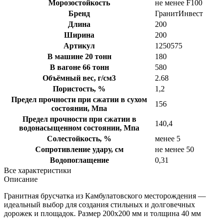
Морозостойкость
не менее F100
Бренд
ГранитИнвест
Длина
200
Ширина
200
Артикул
1250575
В машине 20 тонн
180
В вагоне 66 тонн
580
Объёмный вес, г/см3
2.68
Пористость, %
1,2
Предел прочности при сжатии в сухом
156
состоянии, Мпа
Предел прочности при сжатии в
140,4
водонасыщенном состоянии, Мпа
Солестойкость, %
менее 5
Сопротивление удару, см
не менее 50
Водопоглащение
0,31
Все характеристики
Описание
Гранитная брусчатка из Камбулатовского месторождения —
идеальный выбор для создания стильных и долговечных
дорожек и площадок. Размер 200х200 мм и толщина 40 мм