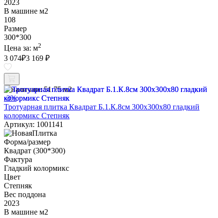
2023
В машине м2
108
Размер
300*300
2
Цена за:
м
3 074
₽
3 169 ₽
В наличии:
51.75 м2
-3%
Тротуарная плитка Квадрат Б.1.К.8см 300х300х80 гладкий
колормикс Степняк
Артикул: 1001141
Форма/размер
Квадрат (300*300)
Фактура
Гладкий колормикс
Цвет
Степняк
Вес поддона
2023
В машине м2