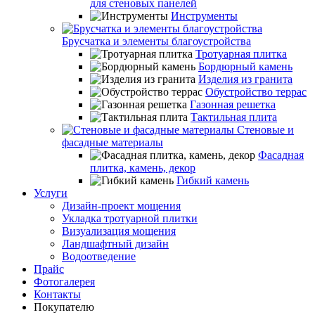
для стеновых панелей
Инструменты
Брусчатка и элементы благоустройства
Тротуарная плитка
Бордюрный камень
Изделия из гранита
Обустройство террас
Газонная решетка
Тактильная плита
Стеновые и
фасадные материалы
Фасадная
плитка, камень, декор
Гибкий камень
Услуги
Дизайн-проект мощения
Укладка тротуарной плитки
Визуализация мощения
Ландшафтный дизайн
Водоотведение
Прайс
Фотогалерея
Контакты
Покупателю