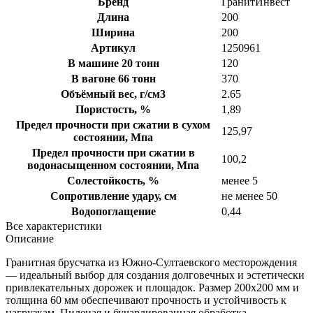
Бренд
ГранитИнвест
Длина
200
Ширина
200
Артикул
1250961
В машине 20 тонн
120
В вагоне 66 тонн
370
Объёмный вес, г/см3
2.65
Пористость, %
1,89
Предел прочности при сжатии в сухом
125,97
состоянии, Мпа
Предел прочности при сжатии в
100,2
водонасыщенном состоянии, Мпа
Солестойкость, %
менее 5
Сопротивление удару, см
не менее 50
Водопоглащение
0,44
Все характеристики
Описание
Гранитная брусчатка из Южно-Султаевского месторождения
— идеальный выбор для создания долговечных и эстетически
привлекательных дорожек и площадок. Размер 200х200 мм и
толщина 60 мм обеспечивают прочность и устойчивость к
нагрузкам. Пиленая и бучардированная обработка