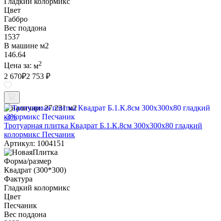
Гладкий колормикс
Цвет
Габбро
Вес поддона
1537
В машине м2
146.64
2
Цена за:
м
2 670
₽
2 753 ₽
В наличии:
27.231 м2
-3%
Тротуарная плитка Квадрат Б.1.К.8см 300х300х80 гладкий
колормикс Песчаник
Артикул: 1004151
Форма/размер
Квадрат (300*300)
Фактура
Гладкий колормикс
Цвет
Песчаник
Вес поддона