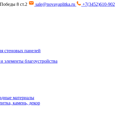
т Победы 8 ст.2
sale@novayaplitka.ru
+7(3452)610-902
я стеновых панелей
 и элементы благоустройства
адные материалы
итка, камень, декор