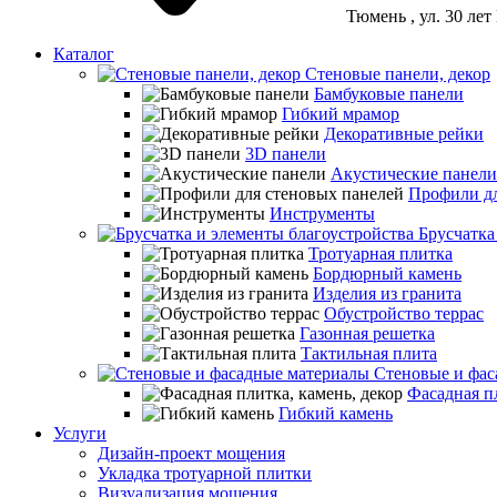
Тюмень
, ул. 30 ле
Каталог
Стеновые панели, декор
Бамбуковые панели
Гибкий мрамор
Декоративные рейки
3D панели
Акустические панели
Профили дл
Инструменты
Брусчатка
Тротуарная плитка
Бордюрный камень
Изделия из гранита
Обустройство террас
Газонная решетка
Тактильная плита
Стеновые и фас
Фасадная пл
Гибкий камень
Услуги
Дизайн-проект мощения
Укладка тротуарной плитки
Визуализация мощения