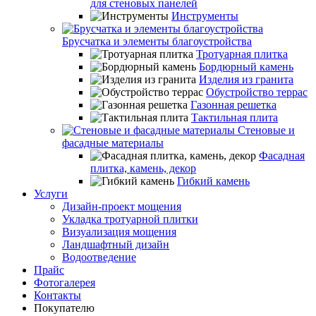
для стеновых панелей
Инструменты
Брусчатка и элементы благоустройства
Тротуарная плитка
Бордюрный камень
Изделия из гранита
Обустройство террас
Газонная решетка
Тактильная плита
Стеновые и
фасадные материалы
Фасадная
плитка, камень, декор
Гибкий камень
Услуги
Дизайн-проект мощения
Укладка тротуарной плитки
Визуализация мощения
Ландшафтный дизайн
Водоотведение
Прайс
Фотогалерея
Контакты
Покупателю