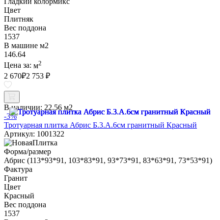
Гладкий колормикс
Цвет
Плитняк
Вес поддона
1537
В машине м2
146.64
2
Цена за:
м
2 670
₽
2 753 ₽
В наличии:
22.56 м2
-3%
Тротуарная плитка Абрис Б.3.А.6см гранитный Красный
Артикул: 1001322
Форма/размер
Абрис (113*93*91, 103*83*91, 93*73*91, 83*63*91, 73*53*91)
Фактура
Гранит
Цвет
Красный
Вес поддона
1537