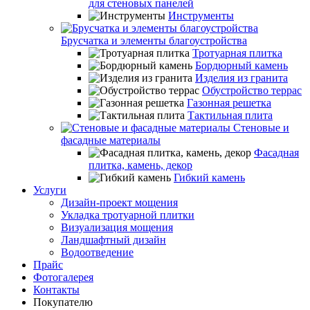
для стеновых панелей
Инструменты
Брусчатка и элементы благоустройства
Тротуарная плитка
Бордюрный камень
Изделия из гранита
Обустройство террас
Газонная решетка
Тактильная плита
Стеновые и
фасадные материалы
Фасадная
плитка, камень, декор
Гибкий камень
Услуги
Дизайн-проект мощения
Укладка тротуарной плитки
Визуализация мощения
Ландшафтный дизайн
Водоотведение
Прайс
Фотогалерея
Контакты
Покупателю