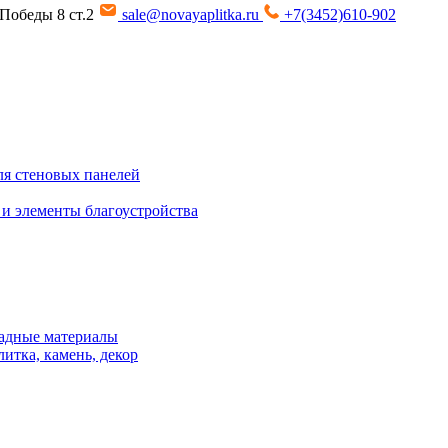
т Победы 8 ст.2
sale@novayaplitka.ru
+7(3452)610-902
я стеновых панелей
 и элементы благоустройства
адные материалы
итка, камень, декор