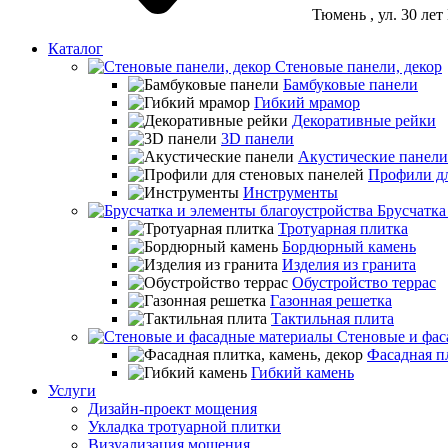
Тюмень
, ул. 30 ле
Каталог
Стеновые панели, декор
Бамбуковые панели
Гибкий мрамор
Декоративные рейки
3D панели
Акустические панели
Профили дл
Инструменты
Брусчатка
Тротуарная плитка
Бордюрный камень
Изделия из гранита
Обустройство террас
Газонная решетка
Тактильная плита
Стеновые и фас
Фасадная пл
Гибкий камень
Услуги
Дизайн-проект мощения
Укладка тротуарной плитки
Визуализация мощения