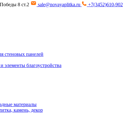
т Победы 8 ст.2
sale@novayaplitka.ru
+7(3452)610-902
я стеновых панелей
 и элементы благоустройства
адные материалы
итка, камень, декор