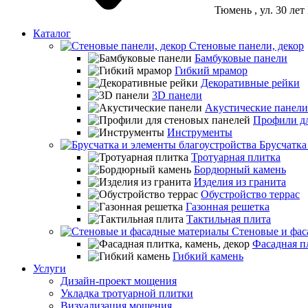
Тюмень
, ул. 30 ле
Каталог
Стеновые панели, декор
Бамбуковые панели
Гибкий мрамор
Декоративные рейки
3D панели
Акустические панели
Профили дл
Инструменты
Брусчатка
Тротуарная плитка
Бордюрный камень
Изделия из гранита
Обустройство террас
Газонная решетка
Тактильная плита
Стеновые и фас
Фасадная пл
Гибкий камень
Услуги
Дизайн-проект мощения
Укладка тротуарной плитки
Визуализация мощения