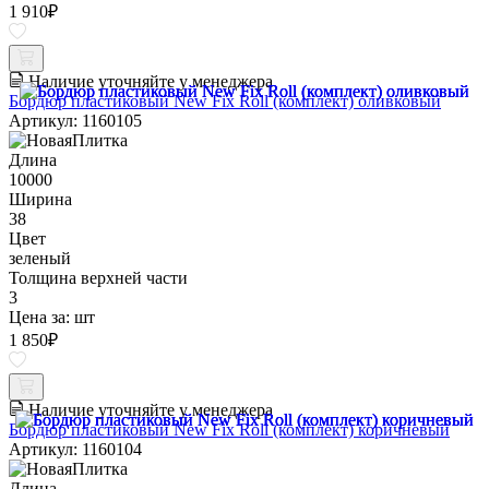
1 910
₽
Наличие уточняйте у менеджера
Бордюр пластиковый New Fix Roll (комплект) оливковый
Артикул: 1160105
Длина
10000
Ширина
38
Цвет
зеленый
Толщина верхней части
3
Цена за:
шт
1 850
₽
Наличие уточняйте у менеджера
Бордюр пластиковый New Fix Roll (комплект) коричневый
Артикул: 1160104
Длина