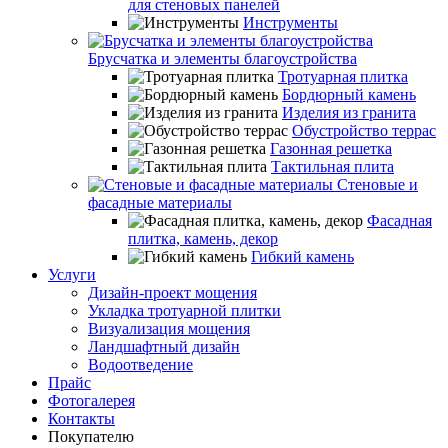
для стеновых панелей
Инструменты
Брусчатка и элементы благоустройства
Тротуарная плитка
Бордюрный камень
Изделия из гранита
Обустройство террас
Газонная решетка
Тактильная плита
Стеновые и
фасадные материалы
Фасадная
плитка, камень, декор
Гибкий камень
Услуги
Дизайн-проект мощения
Укладка тротуарной плитки
Визуализация мощения
Ландшафтный дизайн
Водоотведение
Прайс
Фотогалерея
Контакты
Покупателю