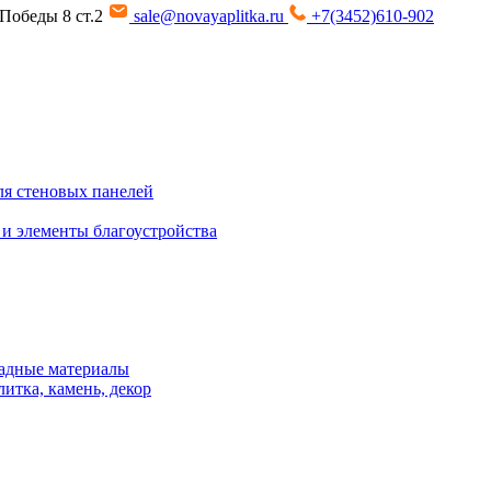
т Победы 8 ст.2
sale@novayaplitka.ru
+7(3452)610-902
я стеновых панелей
 и элементы благоустройства
адные материалы
итка, камень, декор