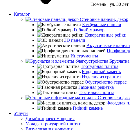
Тюмень
, ул. 30 ле
Каталог
Стеновые панели, декор
Бамбуковые панели
Гибкий мрамор
Декоративные рейки
3D панели
Акустические панели
Профили дл
Инструменты
Брусчатка
Тротуарная плитка
Бордюрный камень
Изделия из гранита
Обустройство террас
Газонная решетка
Тактильная плита
Стеновые и фас
Фасадная пл
Гибкий камень
Услуги
Дизайн-проект мощения
Укладка тротуарной плитки
Визуализация мощения