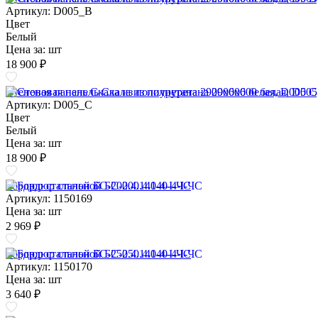
Артикул: D005_B
Цвет
Белый
Цена за:
шт
18 900 ₽
Стеновая панель Скала из полиуретана 2900х600 белая, D005 C
Артикул: D005_C
Цвет
Белый
Цена за:
шт
18 900 ₽
Бордюр стальной БС-200.4.140-4-I-ЧС
Артикул: 1150169
Цена за:
шт
2 969 ₽
Бордюр стальной БС-250.4.140-4-I-ЧС
Артикул: 1150170
Цена за:
шт
3 640 ₽