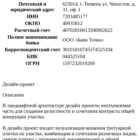
Почтовый и
625014, г. Тюмень ул. Чекистов, д.
юридический адрес
31, оф. 1
ИНН
7203485177
ОКПО
40935812
Расчетный счет
40702810613500002622
Полное наименование
ООО «Банк Точка»
банка
Корреспондентский счет
30101810745374525104
БИК
044525104
ОГРН
1197232019269
Дизайн-проект
Описание
В ландшафтной архитектуре дизайн проекты неотъемлемая
часть для создания целостности и сочетания контраста общей
концепции участка.
В дизайн проект входит визуализация мощения тротуарной
плитки на участке, комбинация и сочетания различных видов,
цветов плитки с технической документацией и общей