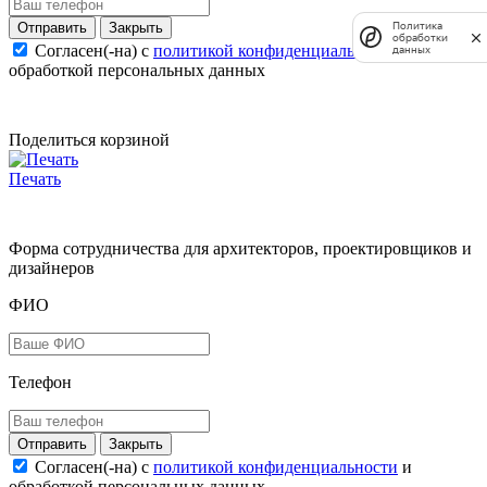
Политика
Закрыть
обработки
Согласен(-на) c
политикой конфиденциальности
и
данных
обработкой персональных данных
Поделиться корзиной
Печать
Форма сотрудничества для архитекторов, проектировщиков и
дизайнеров
ФИО
Телефон
Закрыть
Согласен(-на) c
политикой конфиденциальности
и
обработкой персональных данных