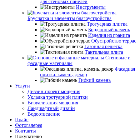
для стеновых панелей
Инструменты
Брусчатка и элементы благоустройства
Тротуарная плитка
Бордюрный камень
Изделия из гранита
Обустройство террас
Газонная решетка
Тактильная плита
Стеновые и
фасадные материалы
Фасадная
плитка, камень, декор
Гибкий камень
Услуги
Дизайн-проект мощения
Укладка тротуарной плитки
Визуализация мощения
Ландшафтный дизайн
Водоотведение
Прайс
Фотогалерея
Контакты
Покупателю