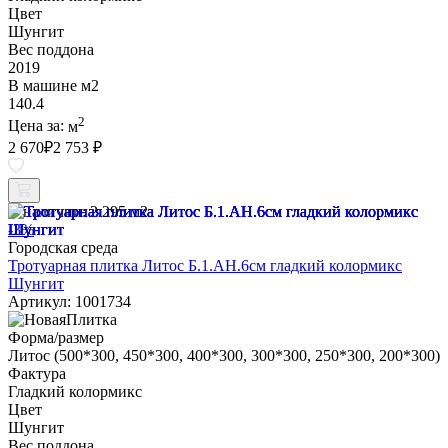
Цвет
Шунгит
Вес поддона
2019
В машине м2
140.4
2
Цена за:
м
2 670
₽
2 753 ₽
В наличии:
2.295 м2
-3%
Городская среда
Тротуарная плитка Литос Б.1.АН.6см гладкий колормикс
Шунгит
Артикул: 1001734
Форма/размер
Литос (500*300, 450*300, 400*300, 300*300, 250*300, 200*300)
Фактура
Гладкий колормикс
Цвет
Шунгит
Вес поддона