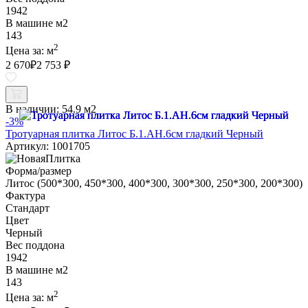
1942
В машине м2
143
2
Цена за:
м
2 670
₽
2 753 ₽
В наличии:
54.9 м2
-3%
Тротуарная плитка Литос Б.1.АН.6см гладкий Черный
Артикул: 1001705
Форма/размер
Литос (500*300, 450*300, 400*300, 300*300, 250*300, 200*300)
Фактура
Стандарт
Цвет
Черный
Вес поддона
1942
В машине м2
143
2
Цена за:
м