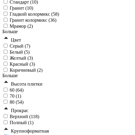
Стандарт (
10
)
Гранит (
10
)
Гладкий колормикс (
58
)
Гранит колормикс (
36
)
Мрамор (
2
)
Больше
Цвет
Серый (
7
)
Белый (
5
)
Желтый (
3
)
Красный (
3
)
Коричневый (
2
)
Больше
Высота плитки
60 (
64
)
70 (
1
)
80 (
54
)
Прокрас
Верхний (
118
)
Полный (
1
)
Крупноформатная