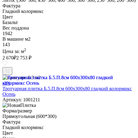
Литос (500*300, 450*300, 400*300, 300*300, 250*300, 200*300)
Фактура
Гладкий колормикс
Цвет
Базальт
Вес поддона
1942
В машине м2
143
2
Цена за:
м
2 670
₽
2 753 ₽
В наличии:
0.3 м2
-3%
Тротуарная плитка Б.5.П.8см 600х300х80 гладкий колормикс
Осень
Артикул: 1001211
Форма/размер
Прямоугольная (600*300)
Фактура
Гладкий колормикс
Цвет