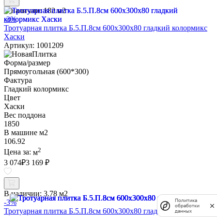
В наличии:
182 м2
-3%
Тротуарная плитка Б.5.П.8см 600х300х80 гладкий колормикс
Хаски
Артикул: 1001209
Форма/размер
Прямоугольная (600*300)
Фактура
Гладкий колормикс
Цвет
Хаски
Вес поддона
1850
В машине м2
106.92
2
Цена за:
м
3 074
₽
3 169 ₽
В наличии:
3.78 м2
Политика
-3%
обработки
Тротуарная плитка Б.5.П.8см 600х300х80 гладкий Белый
данных