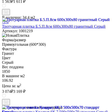
1 563
₽
1 611 ₽
В наличии:
34.4 м2
-3%
Тротуарная плитка Б.5.П.8см 600х300х80 гранитный Серый
Артикул: 1001219
Форма/размер
Прямоугольная (600*300)
Фактура
Гранит
Цвет
Серый
Вес поддона
1850
В машине м2
106.92
2
Цена за:
м
3 074
₽
3 169 ₽
Наличие уточняйте у менеджера
Тротуарная плитка Квадрат 6К.7 500х500х70 стандарт Серый