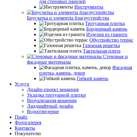
для стеновых панелей
Инструменты
Брусчатка и элементы благоустройства
Тротуарная плитка
Бордюрный камень
Изделия из гранита
Обустройство террас
Газонная решетка
Тактильная плита
Стеновые и
фасадные материалы
Фасадная
плитка, камень, декор
Гибкий камень
Услуги
Дизайн-проект мощения
Укладка тротуарной плитки
Визуализация мощения
Ландшафтный дизайн
Водоотведение
Прайс
Фотогалерея
Контакты
Покупателю