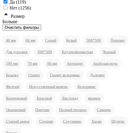
Да (
119
)
Нет (
1256
)
Размер
Больше
40 мм
60 мм
Серый
Белый
500*500
Поревит
Для дорожек
300*300
Крупноформатная
Черный
100 мм
70 мм
80 мм
Антрацит
Арабская ночь
Базальт
Гранит
Гранит колормикс
Доломит
Желтый
Искусственный камень
Колормикс
Коричневый
Красный
Листопад
мрамор
Оранжевый
Плитняк
Полный прокрас
Саванна
Старый замок
Степняк
Стоунмикс
Хаски
Шунгит
Янтарь