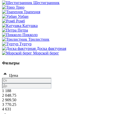
Шестигранник
Трио
Трапеция
Урбан
Ромб
Катушка
Петра
Пикколо
Трилистник
Туртур
Доска фактурная
Морской берег
Фильтры
Цена
1 188
2 048.75
2 909.50
3 770.25
4 631