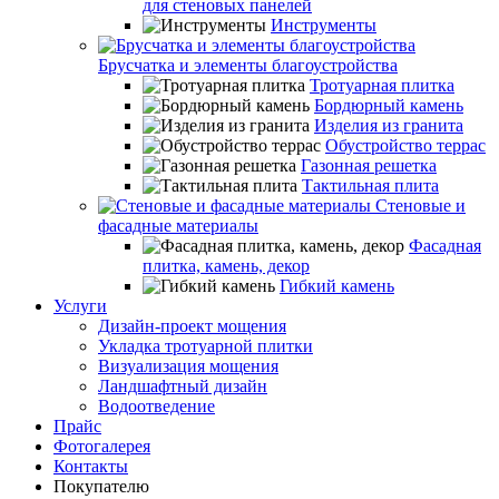
для стеновых панелей
Инструменты
Брусчатка и элементы благоустройства
Тротуарная плитка
Бордюрный камень
Изделия из гранита
Обустройство террас
Газонная решетка
Тактильная плита
Стеновые и
фасадные материалы
Фасадная
плитка, камень, декор
Гибкий камень
Услуги
Дизайн-проект мощения
Укладка тротуарной плитки
Визуализация мощения
Ландшафтный дизайн
Водоотведение
Прайс
Фотогалерея
Контакты
Покупателю