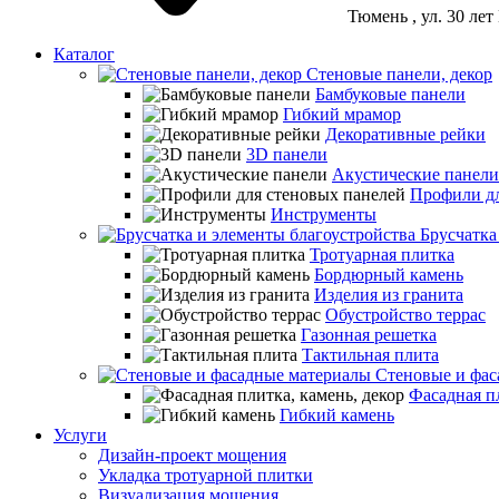
Тюмень
, ул. 30 ле
Каталог
Стеновые панели, декор
Бамбуковые панели
Гибкий мрамор
Декоративные рейки
3D панели
Акустические панели
Профили дл
Инструменты
Брусчатка
Тротуарная плитка
Бордюрный камень
Изделия из гранита
Обустройство террас
Газонная решетка
Тактильная плита
Стеновые и фас
Фасадная пл
Гибкий камень
Услуги
Дизайн-проект мощения
Укладка тротуарной плитки
Визуализация мощения