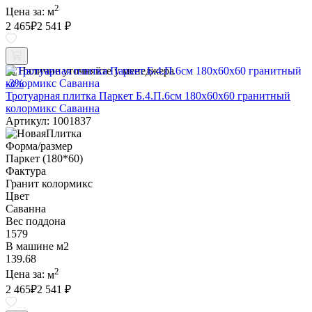
2
Цена за:
м
2 465
₽
2 541 ₽
Наличие уточняйте у менеджера
-3%
Тротуарная плитка Паркет Б.4.П.6см 180х60х60 гранитный
колормикс Саванна
Артикул: 1001837
Форма/размер
Паркет (180*60)
Фактура
Гранит колормикс
Цвет
Саванна
Вес поддона
1579
В машине м2
139.68
2
Цена за:
м
2 465
₽
2 541 ₽