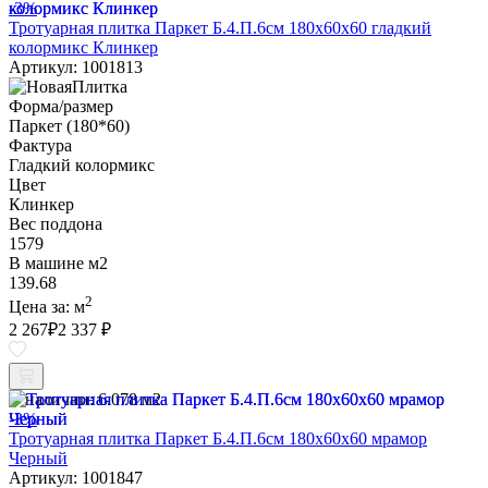
-3%
Тротуарная плитка Паркет Б.4.П.6см 180х60х60 гладкий
колормикс Клинкер
Артикул: 1001813
Форма/размер
Паркет (180*60)
Фактура
Гладкий колормикс
Цвет
Клинкер
Вес поддона
1579
В машине м2
139.68
2
Цена за:
м
2 267
₽
2 337 ₽
В наличии:
6.078 м2
-3%
Тротуарная плитка Паркет Б.4.П.6см 180х60х60 мрамор
Черный
Артикул: 1001847