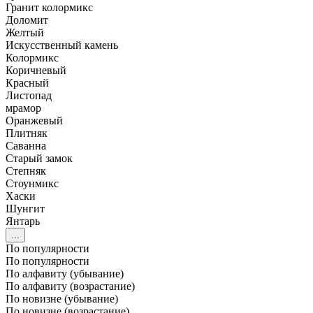
Гранит колормикс
Доломит
Желтый
Искусственный камень
Колормикс
Коричневый
Красный
Листопад
мрамор
Оранжевый
Плитняк
Саванна
Старый замок
Степняк
Стоунмикс
Хаски
Шунгит
Янтарь
...
По популярности
По популярности
По алфавиту (убывание)
По алфавиту (возрастание)
По новизне (убывание)
По новизне (возрастание)