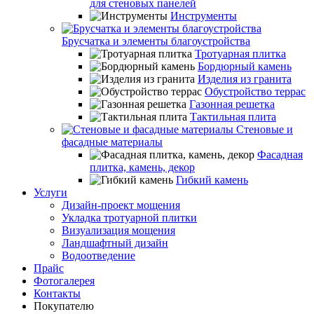
для стеновых панелей
Инструменты
Брусчатка и элементы благоустройства
Тротуарная плитка
Бордюрный камень
Изделия из гранита
Обустройство террас
Газонная решетка
Тактильная плита
Стеновые и
фасадные материалы
Фасадная
плитка, камень, декор
Гибкий камень
Услуги
Дизайн-проект мощения
Укладка тротуарной плитки
Визуализация мощения
Ландшафтный дизайн
Водоотведение
Прайс
Фотогалерея
Контакты
Покупателю