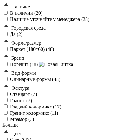
Наличие
В наличии (
20
)
Наличие уточняйте у менеджера (
28
)
Городская среда
Да (
2
)
Форма/размер
Паркет (180*60) (
48
)
Бренд
Поревит (
48
)
Вид формы
Одинарные формы (
48
)
Фактура
Стандарт (
7
)
Гранит (
7
)
Гладкий колормикс (
17
)
Гранит колормикс (
11
)
Мрамор (
3
)
Больше
Цвет
Серый (
3
)