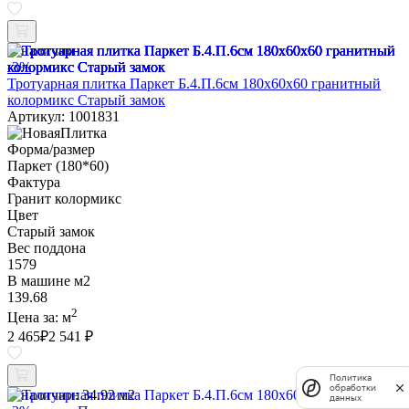
В наличии
-3%
Тротуарная плитка Паркет Б.4.П.6см 180х60х60 гранитный
колормикс Старый замок
Артикул: 1001831
Форма/размер
Паркет (180*60)
Фактура
Гранит колормикс
Цвет
Старый замок
Вес поддона
1579
В машине м2
139.68
2
Цена за:
м
2 465
₽
2 541 ₽
Политика
обработки
В наличии:
34.92 м2
данных