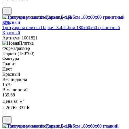
Наличие уточняйте у менеджера
-3%
Тротуарная плитка Паркет Б.4.П.6см 180х60х60 гранитный
Красный
Артикул: 1001821
Форма/размер
Паркет (180*60)
Фактура
Гранит
Цвет
Красный
Вес поддона
1579
В машине м2
139.68
2
Цена за:
м
2 267
₽
2 337 ₽
Наличие уточняйте у менеджера