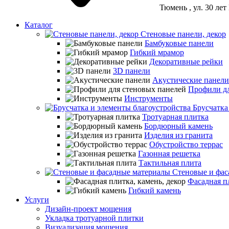
Тюмень
, ул. 30 ле
Каталог
Стеновые панели, декор
Бамбуковые панели
Гибкий мрамор
Декоративные рейки
3D панели
Акустические панели
Профили дл
Инструменты
Брусчатка
Тротуарная плитка
Бордюрный камень
Изделия из гранита
Обустройство террас
Газонная решетка
Тактильная плита
Стеновые и фас
Фасадная пл
Гибкий камень
Услуги
Дизайн-проект мощения
Укладка тротуарной плитки
Визуализация мощения