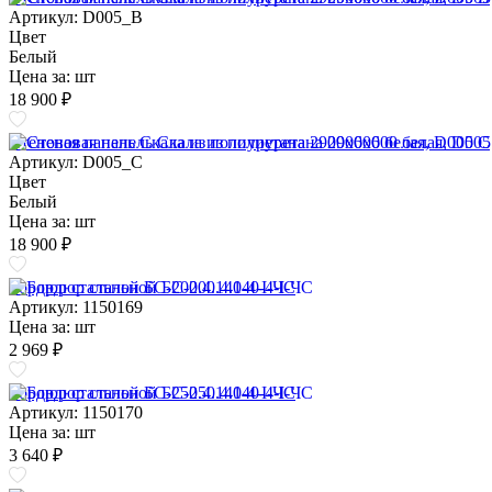
Артикул: D005_B
Цвет
Белый
Цена за:
шт
18 900 ₽
Стеновая панель Скала из полиуретана 2900х600 белая, D005 C
Артикул: D005_C
Цвет
Белый
Цена за:
шт
18 900 ₽
Бордюр стальной БС-200.4.140-4-I-ЧС
Артикул: 1150169
Цена за:
шт
2 969 ₽
Бордюр стальной БС-250.4.140-4-I-ЧС
Артикул: 1150170
Цена за:
шт
3 640 ₽