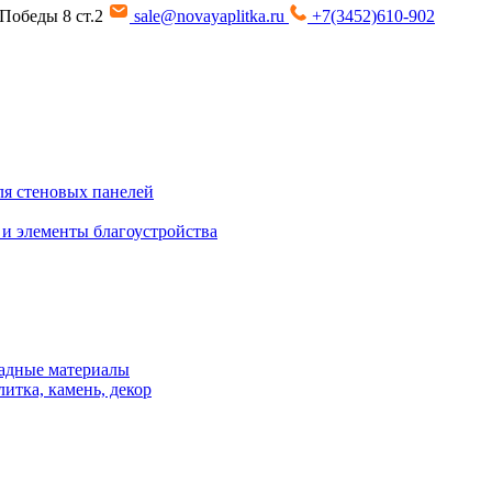
т Победы 8 ст.2
sale@novayaplitka.ru
+7(3452)610-902
я стеновых панелей
 и элементы благоустройства
адные материалы
итка, камень, декор