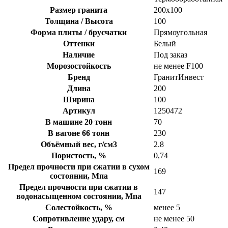
Размер гранита
200х100
Толщина / Высота
100
Форма плиты / брусчатки
Прямоугольная
Оттенки
Белый
Наличие
Под заказ
Морозостойкость
не менее F100
Бренд
ГранитИнвест
Длина
200
Ширина
100
Артикул
1250472
В машине 20 тонн
70
В вагоне 66 тонн
230
Объёмный вес, г/см3
2.8
Пористость, %
0,74
Предел прочности при сжатии в сухом
169
состоянии, Мпа
Предел прочности при сжатии в
147
водонасыщенном состоянии, Мпа
Солестойкость, %
менее 5
Сопротивление удару, см
не менее 50