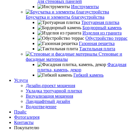
для стеновых панелей
Инструменты
Брусчатка и элементы благоустройства
Тротуарная плитка
Бордюрный камень
Изделия из гранита
Обустройство террас
Газонная решетка
Тактильная плита
Стеновые и
фасадные материалы
Фасадная
плитка, камень, декор
Гибкий камень
Услуги
Дизайн-проект мощения
Укладка тротуарной плитки
Визуализация мощения
Ландшафтный дизайн
Водоотведение
Прайс
Фотогалерея
Контакты
Покупателю