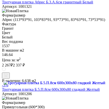
Тротуарная плитка Абрис Б.3.А.6см гранитный Белый
Артикул: 1001321
Форма/размер
Абрис (113*93*91, 103*83*91, 93*73*91, 83*63*91, 73*53*91)
Фактура
Гранит
Цвет
Белый
Вес поддона
1537
В машине м2
146.64
2
Цена за:
м
2 267
₽
2 337 ₽
В наличии:
6.638 м2
-3%
Тротуарная плитка Б.5.П.8см 600х300х80 гладкий Желтый
Артикул: 1001206
Форма/размер
Прямоугольная (600*300)