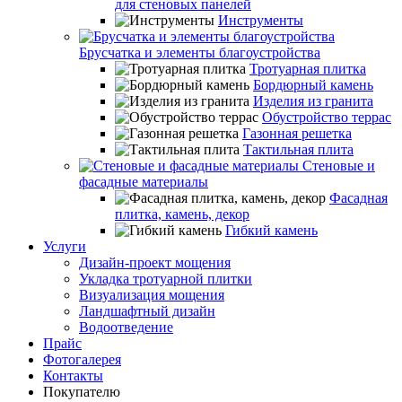
для стеновых панелей
Инструменты
Брусчатка и элементы благоустройства
Тротуарная плитка
Бордюрный камень
Изделия из гранита
Обустройство террас
Газонная решетка
Тактильная плита
Стеновые и
фасадные материалы
Фасадная
плитка, камень, декор
Гибкий камень
Услуги
Дизайн-проект мощения
Укладка тротуарной плитки
Визуализация мощения
Ландшафтный дизайн
Водоотведение
Прайс
Фотогалерея
Контакты
Покупателю