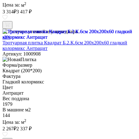
2
Цена за:
м
3 314
₽
3 417 ₽
Наличие уточняйте у менеджера
-3%
Тротуарная плитка Квадрат Б.2.К.6см 200х200х60 гладкий
колормикс Антрацит
Артикул: 1000908
Форма/размер
Квадрат (200*200)
Фактура
Гладкий колормикс
Цвет
Антрацит
Вес поддона
1979
В машине м2
144
2
Цена за:
м
2 267
₽
2 337 ₽