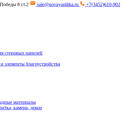
т Победы 8 ст.2
sale@novayaplitka.ru
+7(3452)610-902
я стеновых панелей
 и элементы благоустройства
адные материалы
итка, камень, декор