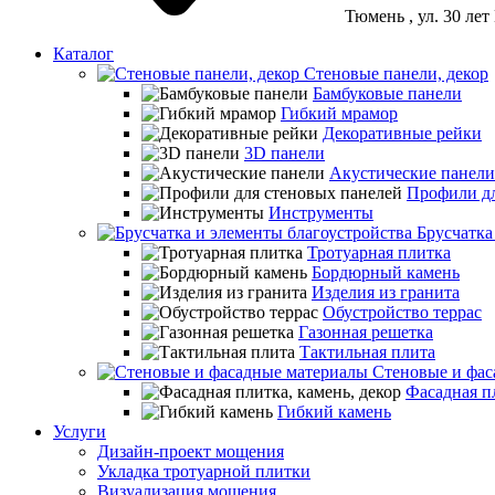
Тюмень
, ул. 30 ле
Каталог
Стеновые панели, декор
Бамбуковые панели
Гибкий мрамор
Декоративные рейки
3D панели
Акустические панели
Профили дл
Инструменты
Брусчатка
Тротуарная плитка
Бордюрный камень
Изделия из гранита
Обустройство террас
Газонная решетка
Тактильная плита
Стеновые и фас
Фасадная пл
Гибкий камень
Услуги
Дизайн-проект мощения
Укладка тротуарной плитки
Визуализация мощения