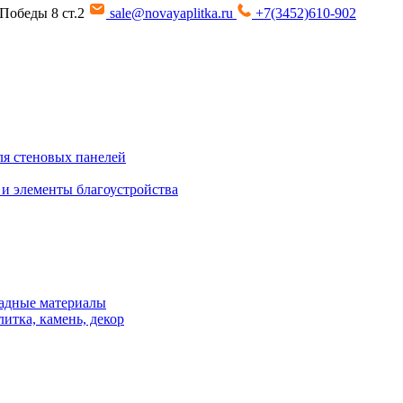
т Победы 8 ст.2
sale@novayaplitka.ru
+7(3452)610-902
я стеновых панелей
 и элементы благоустройства
адные материалы
итка, камень, декор