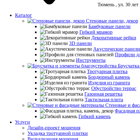
Тюмень
, ул. 30 ле
Каталог
Стеновые панели, декор
Бамбуковые панели
Гибкий мрамор
Декоративные рейки
3D панели
Акустические панели
Профили дл
Инструменты
Брусчатка
Тротуарная плитка
Бордюрный камень
Изделия из гранита
Обустройство террас
Газонная решетка
Тактильная плита
Стеновые и фас
Фасадная пл
Гибкий камень
Услуги
Дизайн-проект мощения
Укладка тротуарной плитки
Визуализация мощения