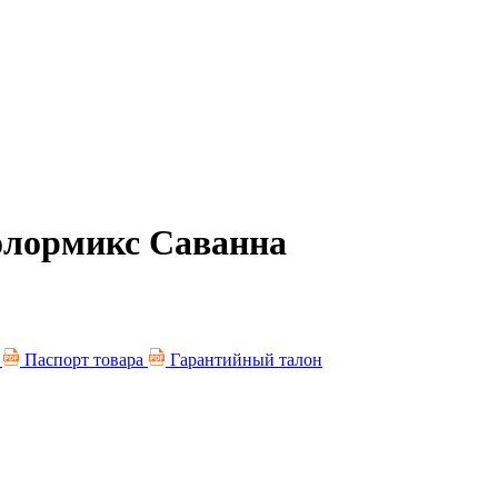
колормикс Саванна
я
Паспорт товара
Гарантийный талон