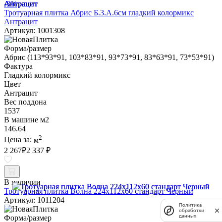
-3%
Тротуарная плитка Абрис Б.3.А.6см гладкий колормикс
Антрацит
Артикул: 1001308
Форма/размер
Абрис (113*93*91, 103*83*91, 93*73*91, 83*63*91, 73*53*91)
Фактура
Гладкий колормикс
Цвет
Антрацит
Вес поддона
1537
В машине м2
146.64
2
Цена за:
м
2 267
₽
2 337 ₽
В наличии
Тротуарная плитка Волна 224х112х60 стандарт Черный
Артикул: 1011204
Политика
обработки
данных
Форма/размер