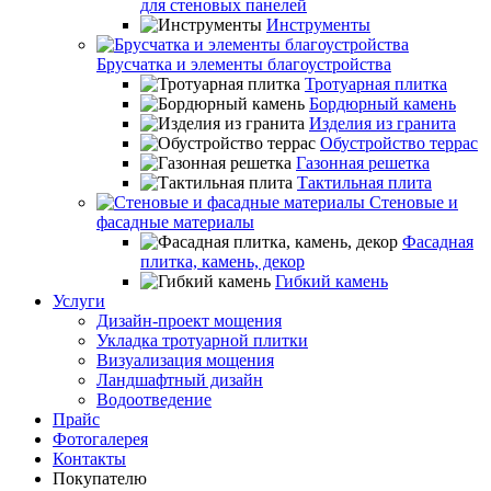
для стеновых панелей
Инструменты
Брусчатка и элементы благоустройства
Тротуарная плитка
Бордюрный камень
Изделия из гранита
Обустройство террас
Газонная решетка
Тактильная плита
Стеновые и
фасадные материалы
Фасадная
плитка, камень, декор
Гибкий камень
Услуги
Дизайн-проект мощения
Укладка тротуарной плитки
Визуализация мощения
Ландшафтный дизайн
Водоотведение
Прайс
Фотогалерея
Контакты
Покупателю