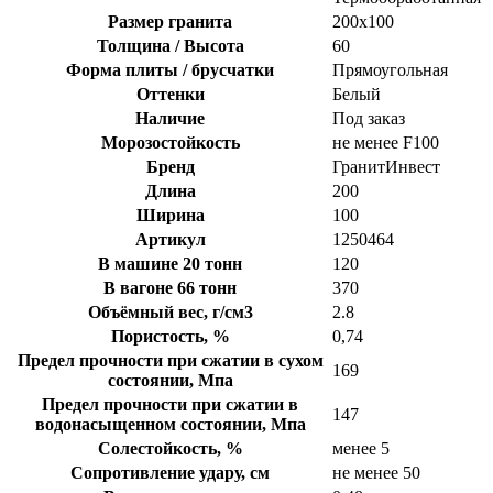
Размер гранита
200х100
Толщина / Высота
60
Форма плиты / брусчатки
Прямоугольная
Оттенки
Белый
Наличие
Под заказ
Морозостойкость
не менее F100
Бренд
ГранитИнвест
Длина
200
Ширина
100
Артикул
1250464
В машине 20 тонн
120
В вагоне 66 тонн
370
Объёмный вес, г/см3
2.8
Пористость, %
0,74
Предел прочности при сжатии в сухом
169
состоянии, Мпа
Предел прочности при сжатии в
147
водонасыщенном состоянии, Мпа
Солестойкость, %
менее 5
Сопротивление удару, см
не менее 50