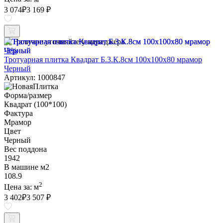
3 074
₽
3 169 ₽
Наличие уточняйте у менеджера
-3%
Тротуарная плитка Квадрат Б.3.К.8см 100х100х80 мрамор
Черный
Артикул: 1000847
Форма/размер
Квадрат (100*100)
Фактура
Мрамор
Цвет
Черный
Вес поддона
1942
В машине м2
108.9
2
Цена за:
м
3 402
₽
3 507 ₽