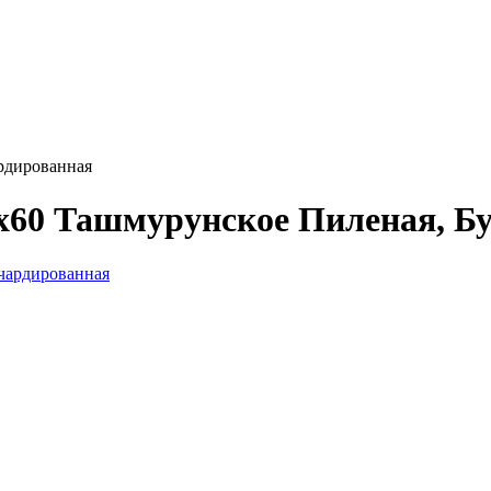
рдированная
0x60 Ташмурунское Пиленая, Б