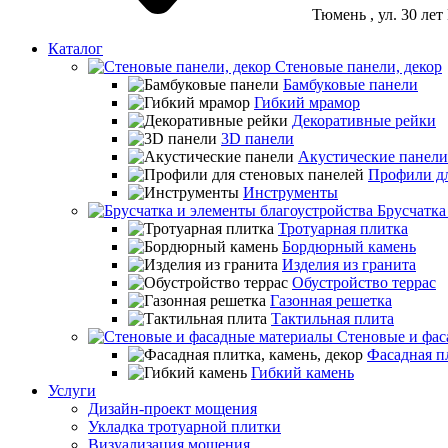
Тюмень
, ул. 30 ле
Каталог
Стеновые панели, декор
Бамбуковые панели
Гибкий мрамор
Декоративные рейки
3D панели
Акустические панели
Профили дл
Инструменты
Брусчатка
Тротуарная плитка
Бордюрный камень
Изделия из гранита
Обустройство террас
Газонная решетка
Тактильная плита
Стеновые и фас
Фасадная пл
Гибкий камень
Услуги
Дизайн-проект мощения
Укладка тротуарной плитки
Визуализация мощения