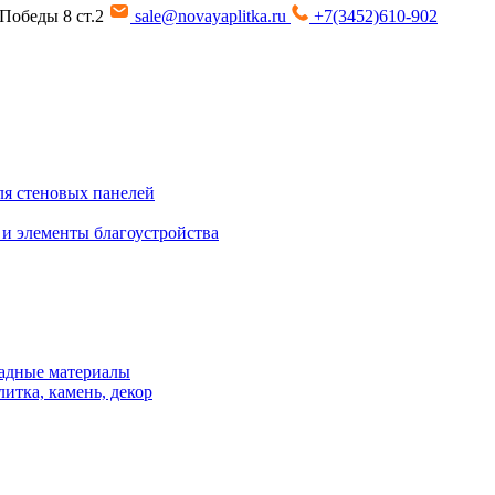
т Победы 8 ст.2
sale@novayaplitka.ru
+7(3452)610-902
я стеновых панелей
 и элементы благоустройства
адные материалы
итка, камень, декор