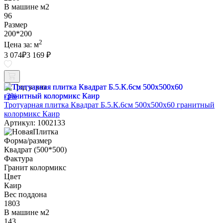
В машине м2
96
Размер
200*200
2
Цена за:
м
3 074
₽
3 169 ₽
Под заказ
-3%
Тротуарная плитка Квадрат Б.5.К.6см 500х500х60 гранитный
колормикс Каир
Артикул: 1002133
Форма/размер
Квадрат (500*500)
Фактура
Гранит колормикс
Цвет
Каир
Вес поддона
1803
В машине м2
143