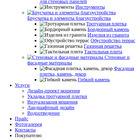
для стеновых панелей
Инструменты
Брусчатка и элементы благоустройства
Тротуарная плитка
Бордюрный камень
Изделия из гранита
Обустройство террас
Газонная решетка
Тактильная плита
Стеновые и
фасадные материалы
Фасадная
плитка, камень, декор
Гибкий камень
Услуги
Дизайн-проект мощения
Укладка тротуарной плитки
Визуализация мощения
Ландшафтный дизайн
Водоотведение
Прайс
Фотогалерея
Контакты
Покупателю