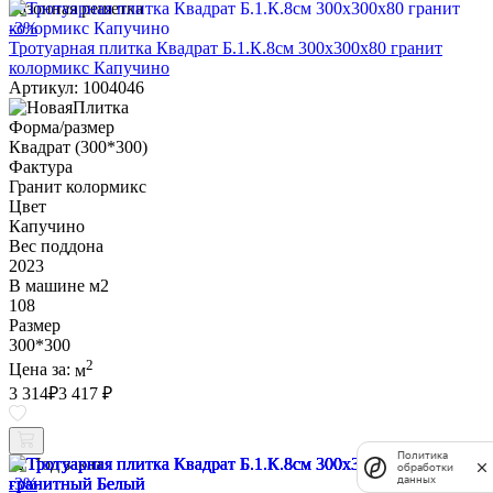
Газонная решетка
-3%
Тротуарная плитка Квадрат Б.1.К.8см 300х300х80 гранит
колормикс Капучино
Артикул: 1004046
Форма/размер
Квадрат (300*300)
Фактура
Гранит колормикс
Цвет
Капучино
Вес поддона
2023
В машине м2
108
Размер
300*300
2
Цена за:
м
3 314
₽
3 417 ₽
Политика
Под заказ
обработки
данных
-3%