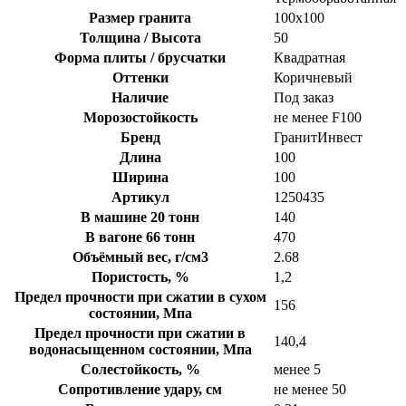
Размер гранита
100х100
Толщина / Высота
50
Форма плиты / брусчатки
Квадратная
Оттенки
Коричневый
Наличие
Под заказ
Морозостойкость
не менее F100
Бренд
ГранитИнвест
Длина
100
Ширина
100
Артикул
1250435
В машине 20 тонн
140
В вагоне 66 тонн
470
Объёмный вес, г/см3
2.68
Пористость, %
1,2
Предел прочности при сжатии в сухом
156
состоянии, Мпа
Предел прочности при сжатии в
140,4
водонасыщенном состоянии, Мпа
Солестойкость, %
менее 5
Сопротивление удару, см
не менее 50