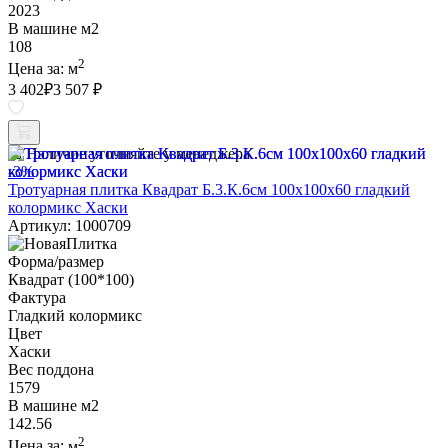
2023
В машине м2
108
2
Цена за:
м
3 402
₽
3 507 ₽
Наличие уточняйте у менеджера
-3%
Тротуарная плитка Квадрат Б.3.К.6см 100х100х60 гладкий
колормикс Хаски
Артикул: 1000709
Форма/размер
Квадрат (100*100)
Фактура
Гладкий колормикс
Цвет
Хаски
Вес поддона
1579
В машине м2
142.56
2
Цена за:
м