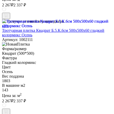
2 267
₽
2 337 ₽
Наличие уточняйте у менеджера
-3%
Тротуарная плитка Квадрат Б.5.К.6см 500х500х60 гладкий
колормикс Осень
Артикул: 1002111
Форма/размер
Квадрат (500*500)
Фактура
Гладкий колормикс
Цвет
Осень
Вес поддона
1803
В машине м2
143
2
Цена за:
м
2 267
₽
2 337 ₽