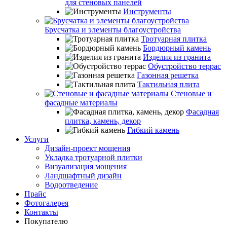
для стеновых панелей
Инструменты
Брусчатка и элементы благоустройства
Тротуарная плитка
Бордюрный камень
Изделия из гранита
Обустройство террас
Газонная решетка
Тактильная плита
Стеновые и
фасадные материалы
Фасадная
плитка, камень, декор
Гибкий камень
Услуги
Дизайн-проект мощения
Укладка тротуарной плитки
Визуализация мощения
Ландшафтный дизайн
Водоотведение
Прайс
Фотогалерея
Контакты
Покупателю