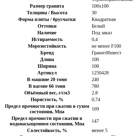
Размер гранита
100х100
Толщина / Высота
30
Форма плиты / брусчатки
Квадратная
Оттенки
Белый
Наличие
Под заказ
Истираемость
0,4
Морозостойкость
не менее F100
Бренд
ГранитИнвест
Длина
100
Ширина
100
Артикул
1250428
В машине 20 тонн
240
В вагоне 66 тонн
780
Объёмный вес, г/см3
2.8
Пористость, %
0,74
Предел прочности при сжатии в сухом
169
состоянии, Мпа
Предел прочности при сжатии в
147
водонасыщенном состоянии, Мпа
Солестойкость, %
менее 5