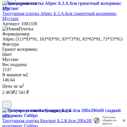
Газонная решетка
-3%
Тротуарная плитка Абрис Б.3.А.6см гранитный колормикс
Мустанг
Артикул: 1001339
Форма/размер
Абрис (113*93*91, 103*83*91, 93*73*91, 83*63*91, 73*53*91)
Фактура
Гранит колормикс
Цвет
Мустанг
Вес поддона
1537
В машине м2
146.64
2
Цена за:
м
2 465
₽
2 541 ₽
Наличие уточняйте у менеджера
-3%
Политика
Тротуарная плитка Квадрат Б.2.К.6см 200х200х60 гладкий
обработки
данных
колормикс Габбро