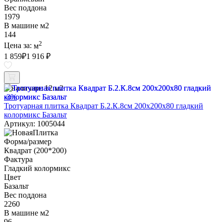
Вес поддона
1979
В машине м2
144
2
Цена за:
м
1 859
₽
1 916 ₽
В наличии:
12 м2
-3%
Тротуарная плитка Квадрат Б.2.К.8см 200х200х80 гладкий
колормикс Базальт
Артикул: 1005044
Форма/размер
Квадрат (200*200)
Фактура
Гладкий колормикс
Цвет
Базальт
Вес поддона
2260
В машине м2
96