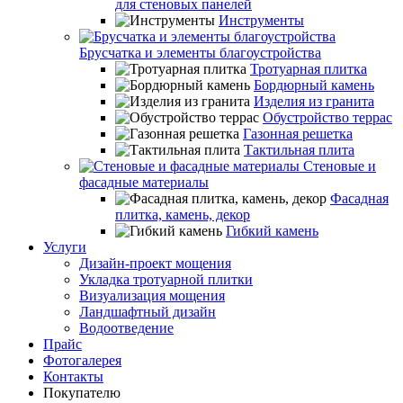
для стеновых панелей
Инструменты
Брусчатка и элементы благоустройства
Тротуарная плитка
Бордюрный камень
Изделия из гранита
Обустройство террас
Газонная решетка
Тактильная плита
Стеновые и
фасадные материалы
Фасадная
плитка, камень, декор
Гибкий камень
Услуги
Дизайн-проект мощения
Укладка тротуарной плитки
Визуализация мощения
Ландшафтный дизайн
Водоотведение
Прайс
Фотогалерея
Контакты
Покупателю