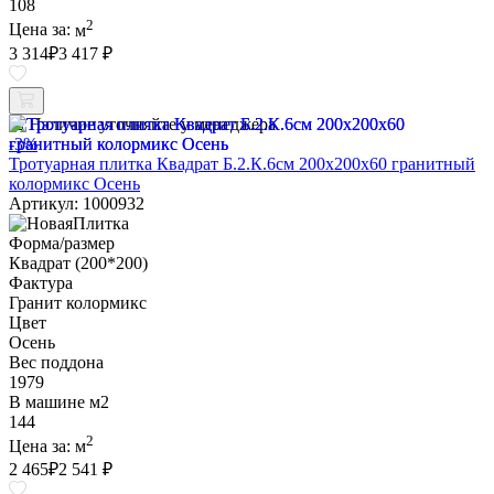
108
2
Цена за:
м
3 314
₽
3 417 ₽
Наличие уточняйте у менеджера
-3%
Тротуарная плитка Квадрат Б.2.К.6см 200х200х60 гранитный
колормикс Осень
Артикул: 1000932
Форма/размер
Квадрат (200*200)
Фактура
Гранит колормикс
Цвет
Осень
Вес поддона
1979
В машине м2
144
2
Цена за:
м
2 465
₽
2 541 ₽