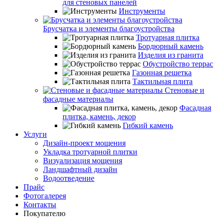
для стеновых панелей
Инструменты
Брусчатка и элементы благоустройства
Тротуарная плитка
Бордюрный камень
Изделия из гранита
Обустройство террас
Газонная решетка
Тактильная плита
Стеновые и
фасадные материалы
Фасадная
плитка, камень, декор
Гибкий камень
Услуги
Дизайн-проект мощения
Укладка тротуарной плитки
Визуализация мощения
Ландшафтный дизайн
Водоотведение
Прайс
Фотогалерея
Контакты
Покупателю