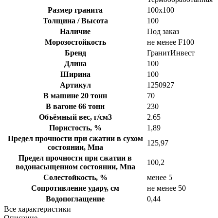
Размер гранита
100х100
Толщина / Высота
100
Наличие
Под заказ
Морозостойкость
не менее F100
Бренд
ГранитИнвест
Длина
100
Ширина
100
Артикул
1250927
В машине 20 тонн
70
В вагоне 66 тонн
230
Объёмный вес, г/см3
2.65
Пористость, %
1,89
Предел прочности при сжатии в сухом
125,97
состоянии, Мпа
Предел прочности при сжатии в
100,2
водонасыщенном состоянии, Мпа
Солестойкость, %
менее 5
Сопротивление удару, см
не менее 50
Водопоглащение
0,44
Все характеристики
Описание