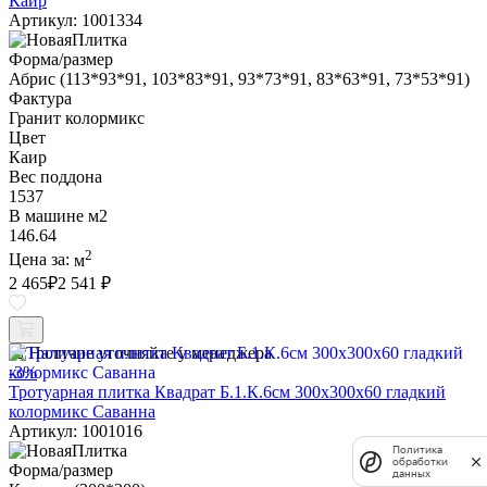
Каир
Артикул: 1001334
Форма/размер
Абрис (113*93*91, 103*83*91, 93*73*91, 83*63*91, 73*53*91)
Фактура
Гранит колормикс
Цвет
Каир
Вес поддона
1537
В машине м2
146.64
2
Цена за:
м
2 465
₽
2 541 ₽
Наличие уточняйте у менеджера
-3%
Тротуарная плитка Квадрат Б.1.К.6см 300х300х60 гладкий
колормикс Саванна
Артикул: 1001016
Политика
обработки
Форма/размер
данных