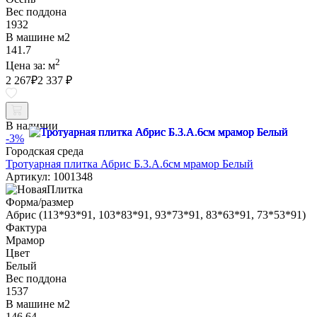
Вес поддона
1932
В машине м2
141.7
2
Цена за:
м
2 267
₽
2 337 ₽
В наличии
-3%
Городская среда
Тротуарная плитка Абрис Б.3.А.6см мрамор Белый
Артикул: 1001348
Форма/размер
Абрис (113*93*91, 103*83*91, 93*73*91, 83*63*91, 73*53*91)
Фактура
Мрамор
Цвет
Белый
Вес поддона
1537
В машине м2
146.64