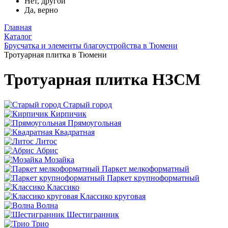
Нет, другой
Да, верно
Главная
Каталог
Брусчатка и элементы благоустройства в Тюмени
Тротуарная плитка в Тюмени
Тротуарная плитка НЗСМ
Старый город
Кирпичик
Прямоугольная
Квадратная
Литос
Абрис
Мозайка
Паркет мелкоформатный
Паркет крупноформатный
Классико
Классико круговая
Волна
Шестигранник
Трио