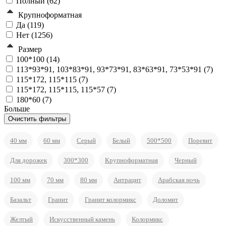
Полный (
62
)
Крупноформатная
Да (
119
)
Нет (
1256
)
Размер
100*100 (
14
)
113*93*91, 103*83*91, 93*73*91, 83*63*91, 73*53*91 (
7
)
115*172, 115*115 (
7
)
115*172, 115*115, 115*57 (
7
)
180*60 (
7
)
Больше
40 мм
60 мм
Серый
Белый
500*500
Поревит
Для дорожек
300*300
Крупноформатная
Черный
100 мм
70 мм
80 мм
Антрацит
Арабская ночь
Базальт
Гранит
Гранит колормикс
Доломит
Желтый
Искусственный камень
Колормикс