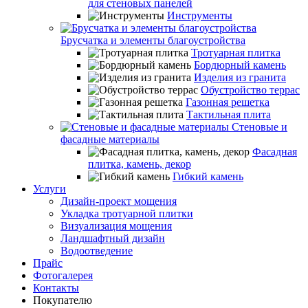
для стеновых панелей
Инструменты
Брусчатка и элементы благоустройства
Тротуарная плитка
Бордюрный камень
Изделия из гранита
Обустройство террас
Газонная решетка
Тактильная плита
Стеновые и
фасадные материалы
Фасадная
плитка, камень, декор
Гибкий камень
Услуги
Дизайн-проект мощения
Укладка тротуарной плитки
Визуализация мощения
Ландшафтный дизайн
Водоотведение
Прайс
Фотогалерея
Контакты
Покупателю