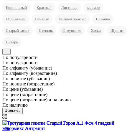
Коричневый
Красный
Листопад
мрамор
Оранжевый
Плитняк
Полный прокрас
Саванна
Старый замок
Степняк
Стоунмикс
Хаски
Шунгит
Янтарь
...
По популярности
По популярности
По алфавиту (убывание)
По алфавиту (возрастание)
По новизне (убывание)
По новизне (возрастание)
По цене (убывание)
По цене (возрастание)
По цене (возрастание) и наличию
По наличию
Фильтры
-3%