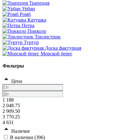
Трапеция
Урбан
Ромб
Катушка
Петра
Пикколо
Трилистник
Туртур
Доска фактурная
Морской берег
Фильтры
Цена
1 188
2 048.75
2 909.50
3 770.25
4 631
Наличие
В наличии (
396
)