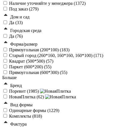
Наличие уточняйте у менеджера (
1372
)
Под заказ (
279
)
Дом и сад
Да (
33
)
Городская среда
Да (
76
)
Форма/размер
Прямоугольная (200*100) (
183
)
Старый город (260*160, 160*160, 160*100) (
171
)
Квадрат (500*500) (
57
)
Паркет (600*200) (
55
)
Прямоугольная (600*300) (
55
)
Больше
Бренд
Поревит (
1985
)
НоваяПлитка (
62
)
Вид формы
Одинарные формы (
1229
)
Комплекты (
818
)
Фактура