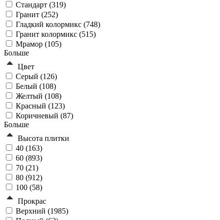
Стандарт (
319
)
Гранит (
252
)
Гладкий колормикс (
748
)
Гранит колормикс (
515
)
Мрамор (
105
)
Больше
Цвет
Серый (
126
)
Белый (
108
)
Желтый (
108
)
Красный (
123
)
Коричневый (
87
)
Больше
Высота плитки
40 (
163
)
60 (
893
)
70 (
21
)
80 (
912
)
100 (
58
)
Прокрас
Верхний (
1985
)