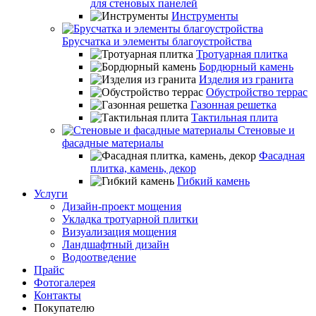
для стеновых панелей
Инструменты
Брусчатка и элементы благоустройства
Тротуарная плитка
Бордюрный камень
Изделия из гранита
Обустройство террас
Газонная решетка
Тактильная плита
Стеновые и
фасадные материалы
Фасадная
плитка, камень, декор
Гибкий камень
Услуги
Дизайн-проект мощения
Укладка тротуарной плитки
Визуализация мощения
Ландшафтный дизайн
Водоотведение
Прайс
Фотогалерея
Контакты
Покупателю