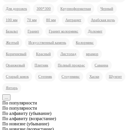
Для дорожек
300*300
Крупноформатная
Черный
100 мм
70 мм
80 мм
Антрацит
Арабская ночь
Базальт
Гранит
Гранит колормикс
Доломит
Желтый
Искусственный камень
Колормикс
Коричневый
Красный
Листопад
мрамор
Оранжевый
Плитняк
Полный прокрас
Саванна
Старый замок
Степняк
Стоунмикс
Хаски
Шунгит
Янтарь
...
По популярности
По популярности
По алфавиту (убывание)
По алфавиту (возрастание)
По новизне (убывание)
По новизне (возрастание)