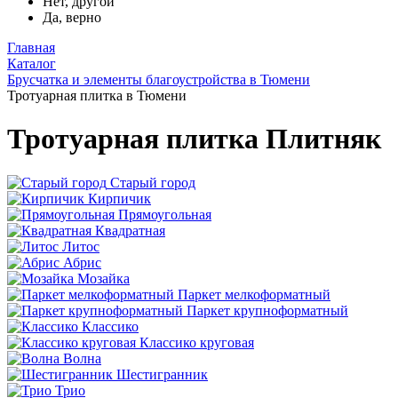
Нет, другой
Да, верно
Главная
Каталог
Брусчатка и элементы благоустройства в Тюмени
Тротуарная плитка в Тюмени
Тротуарная плитка Плитняк
Старый город
Кирпичик
Прямоугольная
Квадратная
Литос
Абрис
Мозайка
Паркет мелкоформатный
Паркет крупноформатный
Классико
Классико круговая
Волна
Шестигранник
Трио