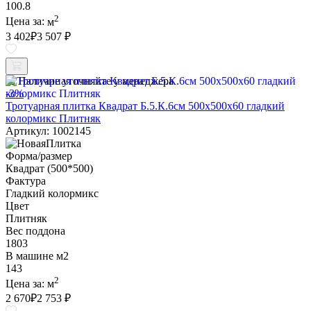
100.8
2
Цена за:
м
3 402
₽
3 507 ₽
Наличие уточняйте у менеджера
-3%
Тротуарная плитка Квадрат Б.5.К.6см 500х500х60 гладкий
колормикс Плитняк
Артикул: 1002145
Форма/размер
Квадрат (500*500)
Фактура
Гладкий колормикс
Цвет
Плитняк
Вес поддона
1803
В машине м2
143
2
Цена за:
м
2 670
₽
2 753 ₽