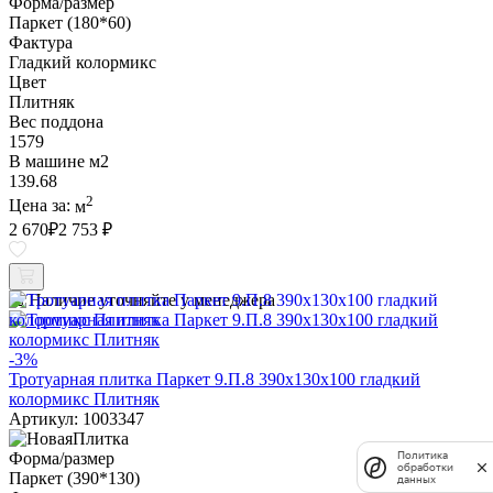
Форма/размер
Паркет (180*60)
Фактура
Гладкий колормикс
Цвет
Плитняк
Вес поддона
1579
В машине м2
139.68
2
Цена за:
м
2 670
₽
2 753 ₽
Наличие уточняйте у менеджера
-3%
Тротуарная плитка Паркет 9.П.8 390х130х100 гладкий
колормикс Плитняк
Артикул: 1003347
Форма/размер
Политика
обработки
Паркет (390*130)
данных