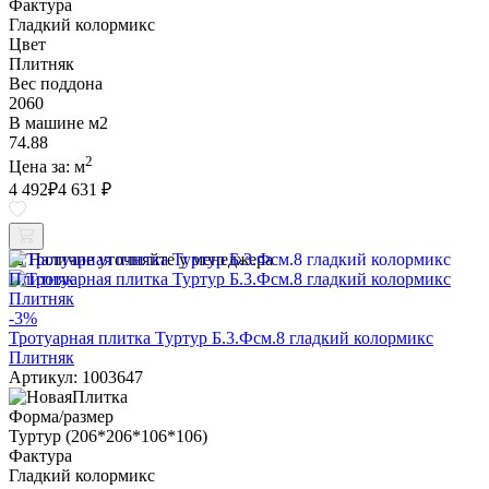
Фактура
Гладкий колормикс
Цвет
Плитняк
Вес поддона
2060
В машине м2
74.88
2
Цена за:
м
4 492
₽
4 631 ₽
Наличие уточняйте у менеджера
-3%
Тротуарная плитка Туртур Б.3.Фсм.8 гладкий колормикс
Плитняк
Артикул: 1003647
Форма/размер
Туртур (206*206*106*106)
Фактура
Гладкий колормикс