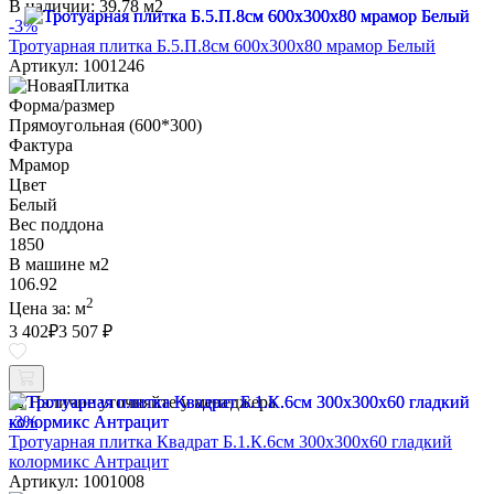
В наличии:
39.78 м2
-3%
Тротуарная плитка Б.5.П.8см 600х300х80 мрамор Белый
Артикул: 1001246
Форма/размер
Прямоугольная (600*300)
Фактура
Мрамор
Цвет
Белый
Вес поддона
1850
В машине м2
106.92
2
Цена за:
м
3 402
₽
3 507 ₽
Наличие уточняйте у менеджера
-3%
Тротуарная плитка Квадрат Б.1.К.6см 300х300х60 гладкий
колормикс Антрацит
Артикул: 1001008