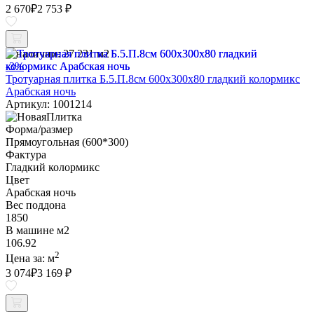
2 670
₽
2 753 ₽
В наличии:
27.231 м2
-3%
Тротуарная плитка Б.5.П.8см 600х300х80 гладкий колормикс
Арабская ночь
Артикул: 1001214
Форма/размер
Прямоугольная (600*300)
Фактура
Гладкий колормикс
Цвет
Арабская ночь
Вес поддона
1850
В машине м2
106.92
2
Цена за:
м
3 074
₽
3 169 ₽