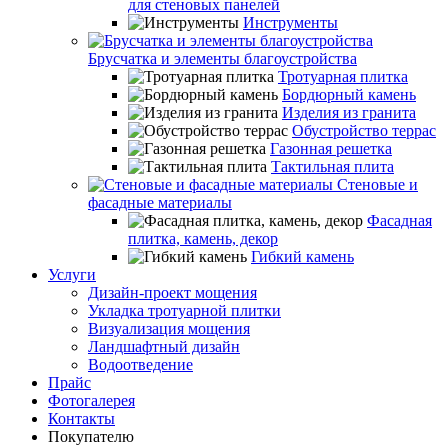
для стеновых панелей
Инструменты
Брусчатка и элементы благоустройства
Тротуарная плитка
Бордюрный камень
Изделия из гранита
Обустройство террас
Газонная решетка
Тактильная плита
Стеновые и
фасадные материалы
Фасадная
плитка, камень, декор
Гибкий камень
Услуги
Дизайн-проект мощения
Укладка тротуарной плитки
Визуализация мощения
Ландшафтный дизайн
Водоотведение
Прайс
Фотогалерея
Контакты
Покупателю