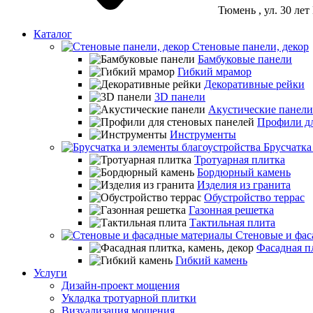
Тюмень
, ул. 30 ле
Каталог
Стеновые панели, декор
Бамбуковые панели
Гибкий мрамор
Декоративные рейки
3D панели
Акустические панели
Профили дл
Инструменты
Брусчатка
Тротуарная плитка
Бордюрный камень
Изделия из гранита
Обустройство террас
Газонная решетка
Тактильная плита
Стеновые и фас
Фасадная пл
Гибкий камень
Услуги
Дизайн-проект мощения
Укладка тротуарной плитки
Визуализация мощения