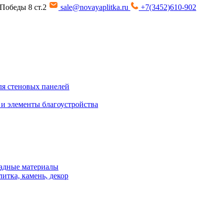
т Победы 8 ст.2
sale@novayaplitka.ru
+7(3452)610-902
я стеновых панелей
 и элементы благоустройства
адные материалы
итка, камень, декор