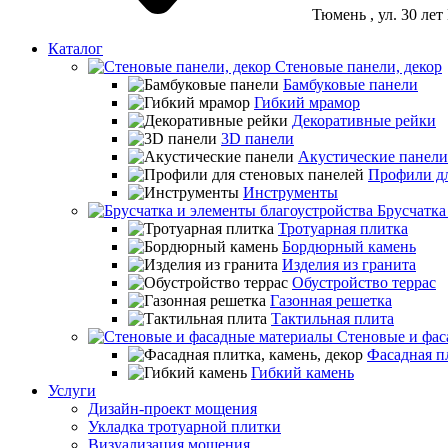
Тюмень
, ул. 30 ле
Каталог
Стеновые панели, декор
Бамбуковые панели
Гибкий мрамор
Декоративные рейки
3D панели
Акустические панели
Профили дл
Инструменты
Брусчатка
Тротуарная плитка
Бордюрный камень
Изделия из гранита
Обустройство террас
Газонная решетка
Тактильная плита
Стеновые и фас
Фасадная пл
Гибкий камень
Услуги
Дизайн-проект мощения
Укладка тротуарной плитки
Визуализация мощения