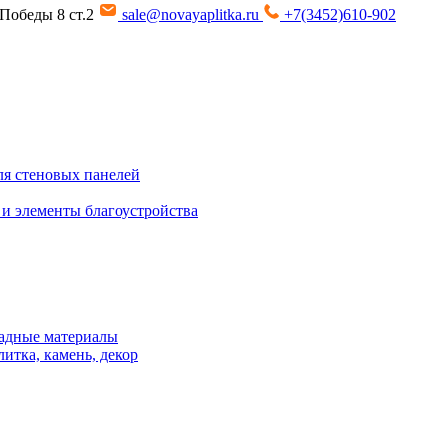
т Победы 8 ст.2
sale@novayaplitka.ru
+7(3452)610-902
я стеновых панелей
 и элементы благоустройства
адные материалы
итка, камень, декор