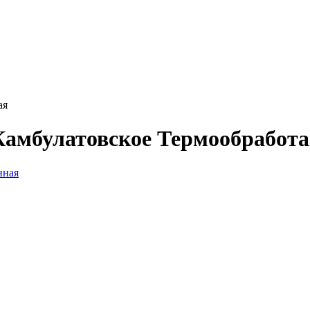
ая
Камбулатовское Термообработ