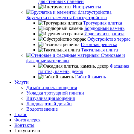
для стеновых панелей
Инструменты
Брусчатка и элементы благоустройства
Тротуарная плитка
Бордюрный камень
Изделия из гранита
Обустройство террас
Газонная решетка
Тактильная плита
Стеновые и
фасадные материалы
Фасадная
плитка, камень, декор
Гибкий камень
Услуги
Дизайн-проект мощения
Укладка тротуарной плитки
Визуализация мощения
Ландшафтный дизайн
Водоотведение
Прайс
Фотогалерея
Контакты
Покупателю