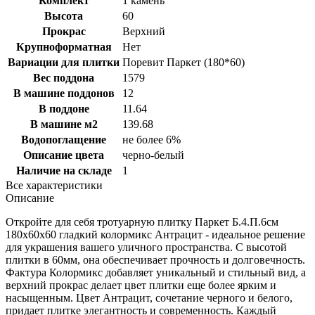
Комплект
1 камень
Высота
60
Прокрас
Верхний
Крупноформатная
Нет
Вариации для плитки
Поревит Паркет (180*60)
Вес поддона
1579
В машине поддонов
12
В поддоне
11.64
В машине м2
139.68
Водопоглащение
не более 6%
Описание цвета
черно-белый
Наличие на складе
1
Все характеристики
Описание
Откройте для себя тротуарную плитку Паркет Б.4.П.6см
180х60х60 гладкий колормикс Антрацит - идеальное решение
для украшения вашего уличного пространства. С высотой
плитки в 60мм, она обеспечивает прочность и долговечность.
Фактура Колормикс добавляет уникальный и стильный вид, а
верхний прокрас делает цвет плитки еще более ярким и
насыщенным. Цвет Антрацит, сочетание черного и белого,
придает плитке элегантность и современность. Каждый