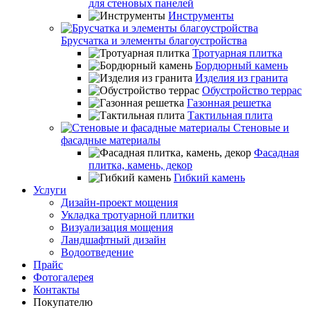
для стеновых панелей
Инструменты
Брусчатка и элементы благоустройства
Тротуарная плитка
Бордюрный камень
Изделия из гранита
Обустройство террас
Газонная решетка
Тактильная плита
Стеновые и
фасадные материалы
Фасадная
плитка, камень, декор
Гибкий камень
Услуги
Дизайн-проект мощения
Укладка тротуарной плитки
Визуализация мощения
Ландшафтный дизайн
Водоотведение
Прайс
Фотогалерея
Контакты
Покупателю