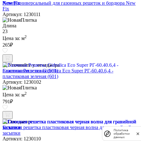
Анкер универсальный для газонных решеток и бордюра New
Fix
Артикул: 1230111
Длина
23
2
Цена за:
м
265
₽
Уточняйте у менеджера
Газонная Решетка Gidrolica Eco Super РГ-60.40.6,4 -
пластиковая зеленая (601)
Артикул: 1230102
2
Цена за:
м
791
₽
Ожидается
Газонная решетка пластиковая черная волна для гравийной
Политика
засыпки
обработки
данных
Артикул: 1230110