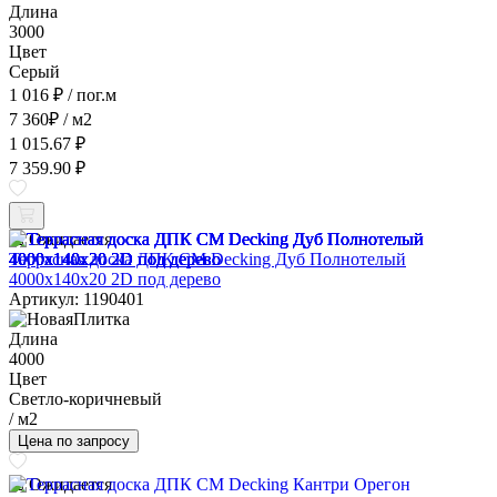
Длина
3000
Цвет
Серый
1 016 ₽
/ пог.м
7 360
₽
/ м2
1 015.67 ₽
7 359.90 ₽
Ожидается
Террасная доска ДПК CM Decking Дуб Полнотелый
4000x140x20 2D под дерево
Артикул: 1190401
Длина
4000
Цвет
Светло-коричневый
/ м2
Цена по запросу
Ожидается