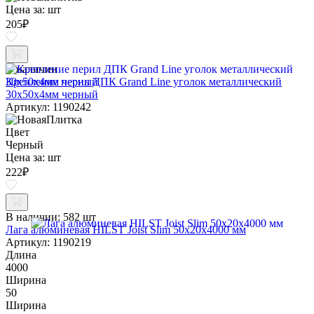
Цена за:
шт
205
₽
В наличии
Крепление перил ДПК Grand Line уголок металлический
30х50х4мм черный
Артикул: 1190242
Цвет
Черный
Цена за:
шт
222
₽
В наличии:
582 шт
Лага алюминевая HILST Joist Slim 50х20х4000 мм
Артикул: 1190219
Длина
4000
Ширина
50
Ширина