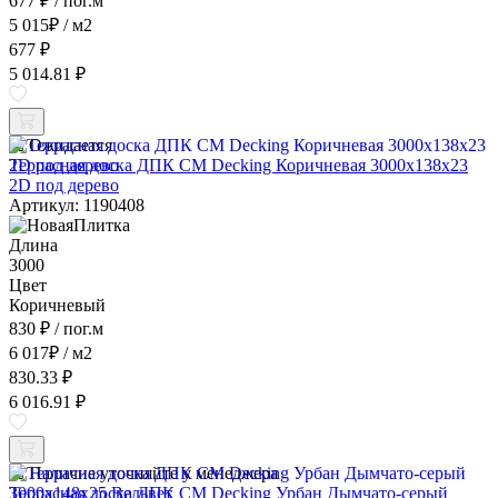
677 ₽
/ пог.м
5 015
₽
/ м2
677 ₽
5 014.81 ₽
Ожидается
Террасная доска ДПК CM Decking Коричневая 3000x138x23
2D под дерево
Артикул: 1190408
Длина
3000
Цвет
Коричневый
830 ₽
/ пог.м
6 017
₽
/ м2
830.33 ₽
6 016.91 ₽
Наличие уточняйте у менеджера
Террасная доска ДПК CM Decking Урбан Дымчато-серый