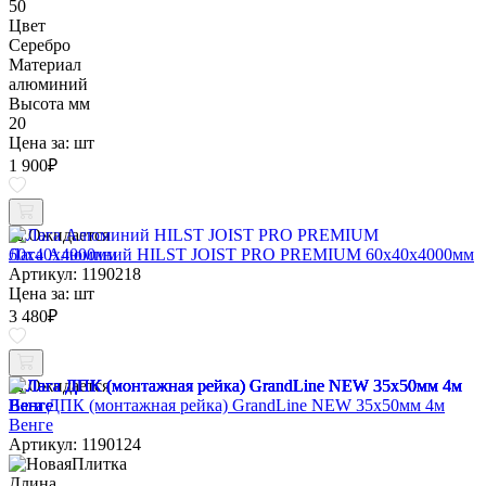
50
Цвет
Серебро
Материал
алюминий
Высота мм
20
Цена за:
шт
1 900
₽
Ожидается
Лага Алюминий HILST JOIST PRO PREMIUM 60х40х4000мм
Артикул: 1190218
Цена за:
шт
3 480
₽
Ожидается
Лага ДПК (монтажная рейка) GrandLine NEW 35х50мм 4м
Венге
Артикул: 1190124
Длина