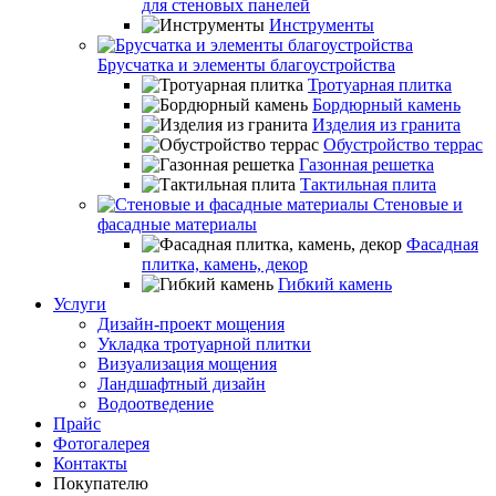
для стеновых панелей
Инструменты
Брусчатка и элементы благоустройства
Тротуарная плитка
Бордюрный камень
Изделия из гранита
Обустройство террас
Газонная решетка
Тактильная плита
Стеновые и
фасадные материалы
Фасадная
плитка, камень, декор
Гибкий камень
Услуги
Дизайн-проект мощения
Укладка тротуарной плитки
Визуализация мощения
Ландшафтный дизайн
Водоотведение
Прайс
Фотогалерея
Контакты
Покупателю