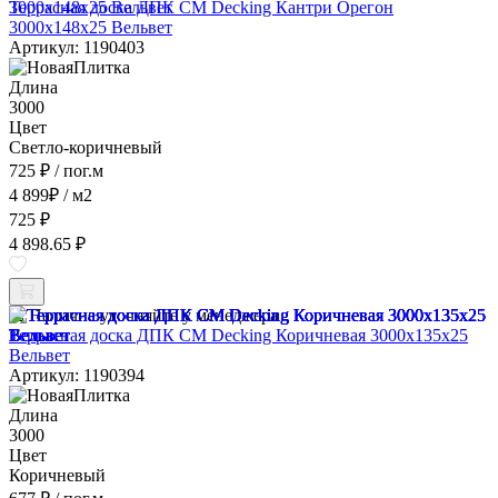
Террасная доска ДПК CM Decking Кантри Орегон
3000x148x25 Вельвет
Артикул: 1190403
Длина
3000
Цвет
Светло-коричневый
725 ₽
/ пог.м
4 899
₽
/ м2
725 ₽
4 898.65 ₽
Наличие уточняйте у менеджера
Террасная доска ДПК CM Decking Коричневая 3000x135x25
Вельвет
Артикул: 1190394
Длина
3000
Цвет
Коричневый