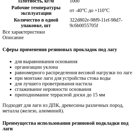
Плотность, кг/м
1000
Рабочие температуры
от -40°C до +110°C
эксплуатации
Количество в одной
322d802e-98f9-11ef-98d7-
упаковке, шт
9c6b0055705f
Все характеристики
Описание
Сферы применения резиновых прокладок под лагу
для выравнивания основания
организации уклона
равномерного распределения весовой нагрузки по лаге
при монтаже лаги для устройства стока воды
для лучшего проветривания настила
сглаживание неровности основания
приподнимание террасной доски до 15 мм
Подходят для лаги из ДПК, древесины различных пород,
металла (железо, алюминий).
Преимущества использования резиновой подкладки под
лаги