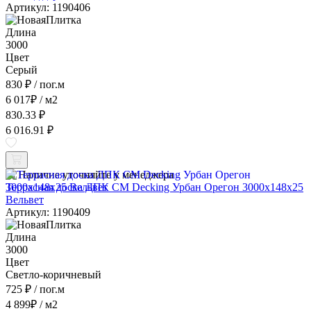
Артикул: 1190406
Длина
3000
Цвет
Серый
830 ₽
/ пог.м
6 017
₽
/ м2
830.33 ₽
6 016.91 ₽
Наличие уточняйте у менеджера
Террасная доска ДПК CM Decking Урбан Орегон 3000x148x25
Вельвет
Артикул: 1190409
Длина
3000
Цвет
Светло-коричневый
725 ₽
/ пог.м
4 899
₽
/ м2