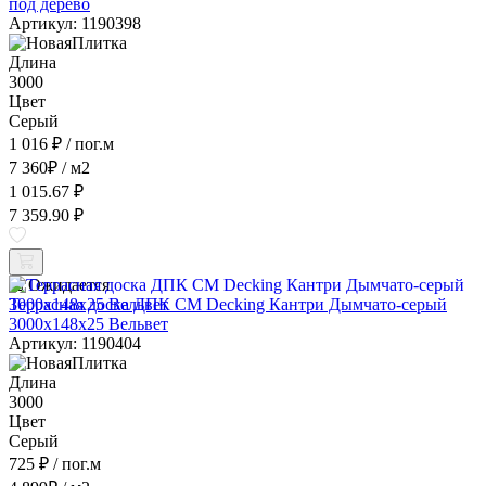
под дерево
Артикул: 1190398
Длина
3000
Цвет
Серый
1 016 ₽
/ пог.м
7 360
₽
/ м2
1 015.67 ₽
7 359.90 ₽
Ожидается
Террасная доска ДПК CM Decking Кантри Дымчато-серый
3000x148x25 Вельвет
Артикул: 1190404
Длина
3000
Цвет
Серый
725 ₽
/ пог.м