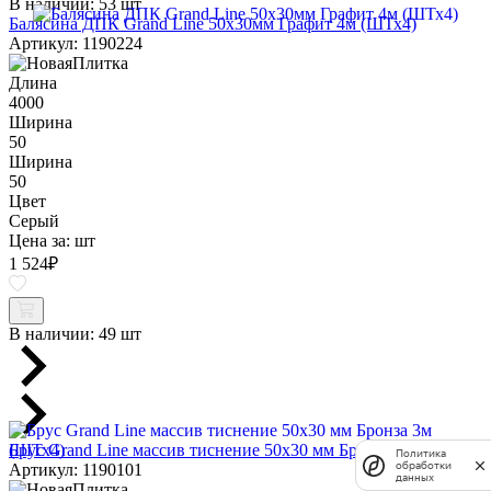
В наличии:
53 шт
Балясина ДПК Grand Line 50х30мм Графит 4м (ШТх4)
Артикул: 1190224
Длина
4000
Ширина
50
Ширина
50
Цвет
Серый
Цена за:
шт
1 524
₽
В наличии:
49 шт
Брус Grand Line массив тиснение 50х30 мм Бронза 3м (ШТх4)
Политика
обработки
Артикул: 1190101
данных