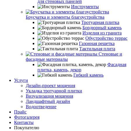
для стеновых панелей
Инструменты
Брусчатка и элементы благоустройства
Тротуарная плитка
Бордюрный камень
Изделия из гранита
Обустройство террас
Газонная решетка
Тактильная плита
Стеновые и
фасадные материалы
Фасадная
плитка, камень, декор
Гибкий камень
Услуги
Дизайн-проект мощения
Укладка тротуарной плитки
Визуализация мощения
Ландшафтный дизайн
Водоотведение
Прайс
Фотогалерея
Контакты
Покупателю