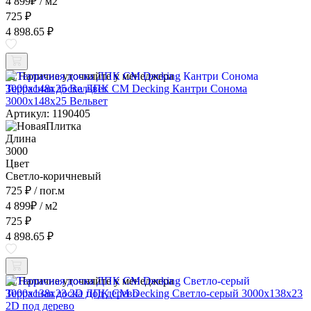
4 899
₽
/ м2
725 ₽
4 898.65 ₽
Наличие уточняйте у менеджера
Террасная доска ДПК CM Decking Кантри Сонома
3000x148x25 Вельвет
Артикул: 1190405
Длина
3000
Цвет
Светло-коричневый
725 ₽
/ пог.м
4 899
₽
/ м2
725 ₽
4 898.65 ₽
Наличие уточняйте у менеджера
Террасная доска ДПК CM Decking Светло-серый 3000x138x23
2D под дерево