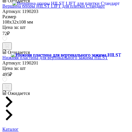
Ожидается
Вершина опоры HILST LIFT для плитки Стандарт
Артикул: 1190203
Размер
108х32х108 мм
Цена за:
шт
72
₽
Ожидается
Нижняя пластина для вертикального зажима HILST
Артикул: 1190201
Цена за:
шт
495
₽
Ожидается
Каталог