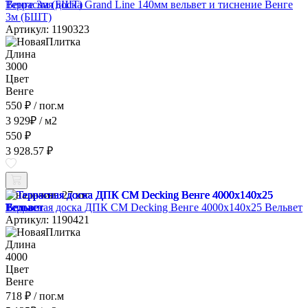
Террасная доска Grand Line 140мм вельвет и тиснение Венге
3м (БШТ)
Артикул: 1190323
Длина
3000
Цвет
Венге
550 ₽
/ пог.м
3 929
₽
/ м2
550 ₽
3 928.57 ₽
В наличии:
27 шт
Террасная доска ДПК CM Decking Венге 4000x140x25 Вельвет
Артикул: 1190421
Длина
4000
Цвет
Венге
718 ₽
/ пог.м