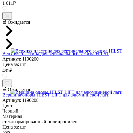
1 611
₽
Ожидается
Верхняя пластина для вертикального зажима HILST
Артикул: 1190200
Цена за:
шт
495
₽
Ожидается
Вершина опоры HILST LIFT для алюминиевой лаги
Артикул: 1190208
Цвет
Черный
Материал
стеклоармированный полипропилен
Цена за:
шт