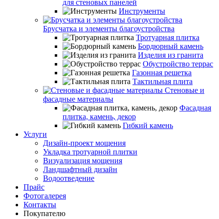
для стеновых панелей
Инструменты
Брусчатка и элементы благоустройства
Тротуарная плитка
Бордюрный камень
Изделия из гранита
Обустройство террас
Газонная решетка
Тактильная плита
Стеновые и
фасадные материалы
Фасадная
плитка, камень, декор
Гибкий камень
Услуги
Дизайн-проект мощения
Укладка тротуарной плитки
Визуализация мощения
Ландшафтный дизайн
Водоотведение
Прайс
Фотогалерея
Контакты
Покупателю