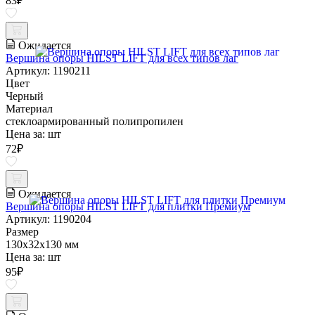
83
₽
Ожидается
Вершина опоры HILST LIFT для всех типов лаг
Артикул: 1190211
Цвет
Черный
Материал
стеклоармированный полипропилен
Цена за:
шт
72
₽
Ожидается
Вершина опоры HILST LIFT для плитки Премиум
Артикул: 1190204
Размер
130х32х130 мм
Цена за:
шт
95
₽