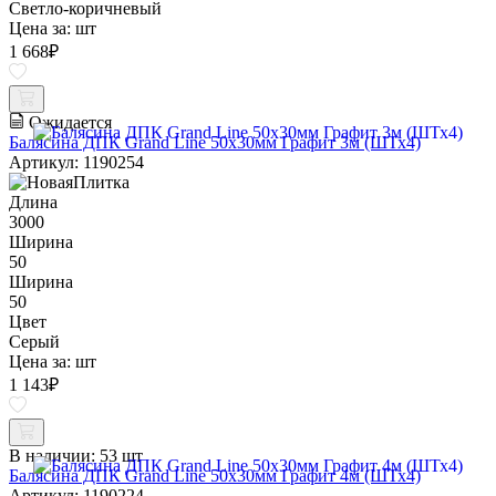
Светло-коричневый
Цена за:
шт
1 668
₽
Ожидается
Балясина ДПК Grand Line 50х30мм Графит 3м (ШТх4)
Артикул: 1190254
Длина
3000
Ширина
50
Ширина
50
Цвет
Серый
Цена за:
шт
1 143
₽
В наличии:
53 шт
Балясина ДПК Grand Line 50х30мм Графит 4м (ШТх4)
Артикул: 1190224