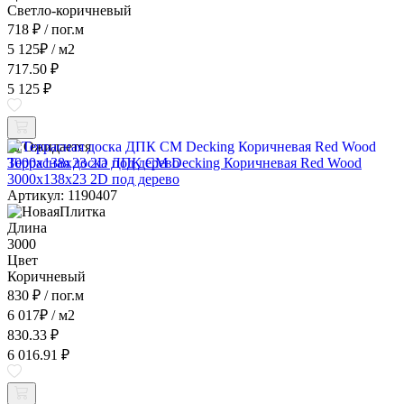
Светло-коричневый
718 ₽
/ пог.м
5 125
₽
/ м2
717.50 ₽
5 125 ₽
Ожидается
Террасная доска ДПК CM Decking Коричневая Red Wood
3000x138x23 2D под дерево
Артикул: 1190407
Длина
3000
Цвет
Коричневый
830 ₽
/ пог.м
6 017
₽
/ м2
830.33 ₽
6 016.91 ₽