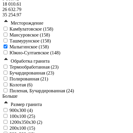
18 010.61
26 632.79
35 254.97
Месторождение
Камбулатовское (
158
)
Мансуровское (
158
)
Ташмурунское (
158
)
Малыгинское (
158
)
Южно-Султаевское (
148
)
Обработка гранита
Термообработанная (
23
)
Бучардированная (
23
)
Полированная (
21
)
Колотая (
6
)
Пиленая, Бучардированная (
24
)
Больше
Размер гранита
900х300 (
4
)
100х100 (
25
)
1200x350x30 (
2
)
200х100 (
15
)