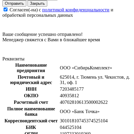
Закрыть
Согласен(-на) c
политикой конфиденциальности
и
обработкой персональных данных
Ваше сообщение успешно отправлено!
Менеджер свяжется с Вами в ближайшее время
Реквизиты
Наименование
ООО «СибирьКомплект»
предприятия
Почтовый и
625014, г. Тюмень ул. Чекистов, д.
юридический адрес
31, оф. 1
ИНН
7203485177
ОКПО
40935812
Расчетный счет
40702810613500002622
Полное наименование
ООО «Банк Точка»
банка
Корреспондентский счет
30101810745374525104
БИК
044525104
ОГРН
1197232019269