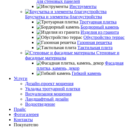
для стеновых панелей
Инструменты
Брусчатка и элементы благоустройства
Тротуарная плитка
Бордюрный камень
Изделия из гранита
Обустройство террас
Газонная решетка
Тактильная плита
Стеновые и
фасадные материалы
Фасадная
плитка, камень, декор
Гибкий камень
Услуги
Дизайн-проект мощения
Укладка тротуарной плитки
Визуализация мощения
Ландшафтный дизайн
Водоотведение
Прайс
Фотогалерея
Контакты
Покупателю